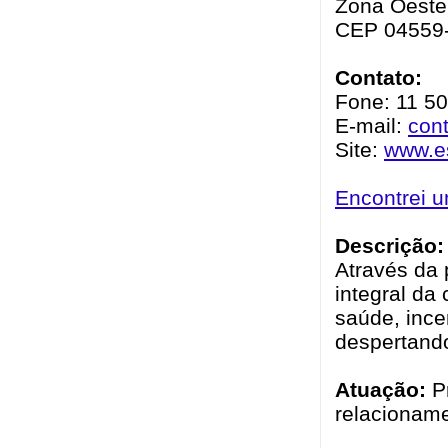
Zona Oeste 
CEP 04559
Contato:
Fone: 11 50
E-mail:
cont
Site:
www.es
Encontrei 
Descrição:
Através da 
integral da
saúde, ince
despertando
Atuação:
Pr
relacionam