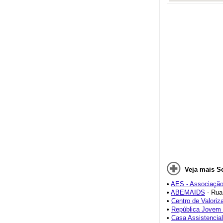
Veja mais S
•
AES - Associação 
•
ABEMAIDS
- Rua
•
Centro de Valoriz
•
República Jovem 
•
Casa Assistencial