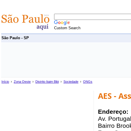
Custom Search
São Paulo - SP
Início
›
Zona Oeste
›
Distrito Itaim Bibi
›
Sociedade
›
ONGs
AES - As
Endereço:
Av. Portuga
Bairro Brook