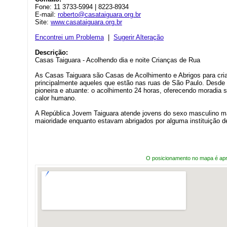
Fone: 11 3733-5994 | 8223-8934
E-mail:
roberto@casataiguara.org.br
Site:
www.casataiguara.org.br
Encontrei um Problema
|
Sugerir Alteração
Descrição:
Casas Taiguara - Acolhendo dia e noite Crianças de Rua
As Casas Taiguara são Casas de Acolhimento e Abrigos para cri
principalmente aqueles que estão nas ruas de São Paulo. Desde
pioneira e atuante: o acolhimento 24 horas, oferecendo moradia s
calor humano.
A República Jovem Taiguara atende jovens do sexo masculino m
maioridade enquanto estavam abrigados por alguma instituição de
O posicionamento no mapa é ap