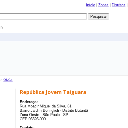
Início
|
Zonas
|
Distritos
ch
›
ONGs
República Jovem Taiguara
Endereço:
Rua Moacir Miguel da Silva, 61
Bairro Jardim Bonfiglioli - Distrito Butantã
Zona Oeste - São Paulo - SP
CEP 05595-000
Contato: