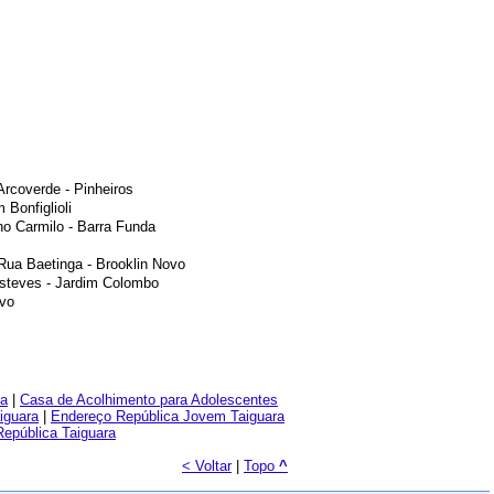
Arcoverde - Pinheiros
 Bonfiglioli
no Carmilo - Barra Funda
Rua Baetinga - Brooklin Novo
steves - Jardim Colombo
ovo
ia
|
Casa de Acolhimento para Adolescentes
iguara
|
Endereço República Jovem Taiguara
República Taiguara
< Voltar
|
Topo
^