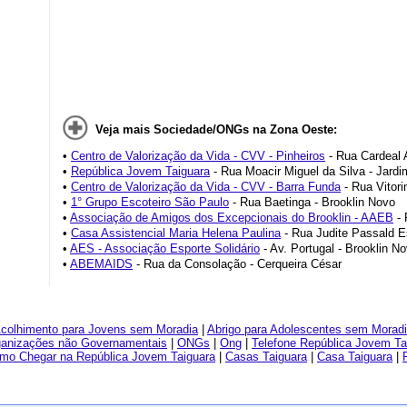
Veja mais Sociedade/ONGs na Zona Oeste:
•
Centro de Valorização da Vida - CVV - Pinheiros
- Rua Cardeal 
•
República Jovem Taiguara
- Rua Moacir Miguel da Silva - Jardim
•
Centro de Valorização da Vida - CVV - Barra Funda
- Rua Vitori
•
1° Grupo Escoteiro São Paulo
- Rua Baetinga - Brooklin Novo
•
Associação de Amigos dos Excepcionais do Brooklin - AAEB
- 
•
Casa Assistencial Maria Helena Paulina
- Rua Judite Passald E
•
AES - Associação Esporte Solidário
- Av. Portugal - Brooklin N
•
ABEMAIDS
- Rua da Consolação - Cerqueira César
colhimento para Jovens sem Moradia
|
Abrigo para Adolescentes sem Morad
anizações não Governamentais
|
ONGs
|
Ong
|
Telefone República Jovem Ta
mo Chegar na República Jovem Taiguara
|
Casas Taiguara
|
Casa Taiguara
|