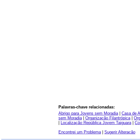
Palavras-chave relacionadas:
Abrigo para Jovens sem Moradia
|
Casa de A
sem Moradia
|
Organização Filantrópica
|
Org
|
Localização República Jovem Taiguara
|
Co
Encontrei um Problema
|
Sugerir Alteração