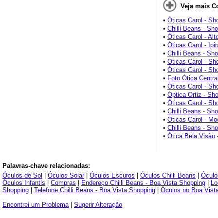
Veja mais C
•
Óticas Carol - Sh
•
Chilli Beans - Sh
•
Óticas Carol - Alt
•
Óticas Carol - Ipi
•
Chilli Beans - Sho
•
Óticas Carol - Sh
•
Óticas Carol - S
•
Foto Ótica Central
•
Óticas Carol - Sh
•
Óptica Ortiz - S
•
Óticas Carol - Sh
•
Chilli Beans - S
•
Óticas Carol - M
•
Chilli Beans - Sh
•
Ótica Bela Visão
Palavras-chave relacionadas:
Óculos de Sol
|
Óculos Solar
|
Óculos Escuros
|
Óculos Chilli Beans
|
Óculo
Óculos Infantis
|
Compras
|
Endereço Chilli Beans - Boa Vista Shopping
|
Lo
Shopping
|
Telefone Chilli Beans - Boa Vista Shopping
|
Óculos no Boa Vist
Encontrei um Problema
|
Sugerir Alteração