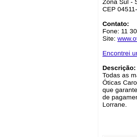
Zona Sul - 
CEP 04511
Contato:
Fone: 11 3
Site:
www.ot
Encontrei 
Descrição:
Todas as ma
Óticas Caro
que garante
de pagamen
Lorrane.