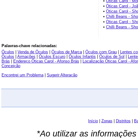
•
Óticas Carol - M
•
Óticas Carol - Jo
•
Óticas Carol - Sh
•
Chilli Beans - Sho
•
Óticas Carol - Sh
•
Chilli Beans - Sh
Palavras-chave relacionadas:
Óculos
|
Venda de Óculos
|
Óculos de Marca
|
Óculos com Grau
|
Lentes c
Óculos
|
Armações
|
Óculos Escuro
|
Óculos Infantis
|
Óculos de Sol
|
Lente
Brás
|
Endereço Óticas Carol - Afonso Brás
|
Localização Óticas Carol - Afo
Conceição
Encontrei um Problema
|
Sugerir Alteração
Início
|
Zonas
|
Distritos
|
Ba
*Ao utilizar as informações