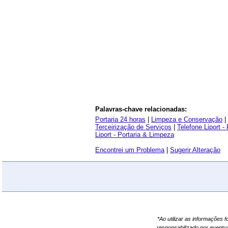
Palavras-chave relacionadas:
Portaria 24 horas
|
Limpeza e Conservação
|
Terceirização de Serviços
|
Telefone Liport -
Liport - Portaria & Limpeza
Encontrei um Problema
|
Sugerir Alteração
*Ao utilizar as informações 
responsabilizado por eventu