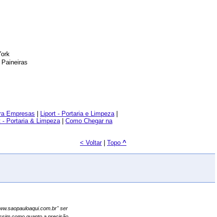
York
 Paineiras
ara Empresas
|
Liport - Portaria e Limpeza
|
t - Portaria & Limpeza
|
Como Chegar na
< Voltar
|
Topo
^
"www.saopauloaqui.com.br" ser
assim como quanto a precisão