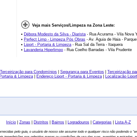
Veja mais Serviços/Limpeza na Zona Leste:
•
Débora Modesto da Silva - Diarista
- Rua Acurama - Vila Nova 
•
Perfect Limp - Limpeza Pós Obras
- Av. Águia de Haia - Parque
•
Liport - Portaria & Limpeza
- Rua Sal da Terra - Itaquera
•
Lavanderia Hiperlimpo
- Rua Coelho Barradas - Vila Prudente
Terceirização para Condomínios
|
Segurança para Eventos
|
Terceirização p
 Portaria & Limpeza
|
Endereço Liport - Portaria & Limpeza
|
Localização Lipor
Início
|
Zonas
|
Distritos
|
Bairros
|
Logradouros
|
Categorias
|
Lista A-Z
fornecidas pelo guia, o usuário de nosso site assume todo e qualquer risco não podendo o 
ais imperfeições nos referidos mapas ou condições de uso das ruas, avenidas e estradas, 