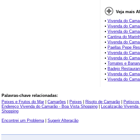
Veja mais A
•
Vivenda do Camar
•
Vivenda do Camar
•
Vivenda do Camar
•
Cantina do Marin
•
Vivenda do Camar
•
Paellas Pepe Res
•
Vivenda do Camar
•
Vivenda do Camar
•
Tomates e Banan
•
Badejo Restauran
•
Vivenda do Camar
•
Vivenda do Camar
Palavras-chave relacionadas:
Peixes e Frutos do Mar
|
Camarões
|
Peixes
|
Risoto de Camarão
|
Petiscos
Endereço Vivenda do Camarão - Boa Vista Shopping
|
Localização Vivenda
Shopping
Encontrei um Problema
|
Sugerir Alteração