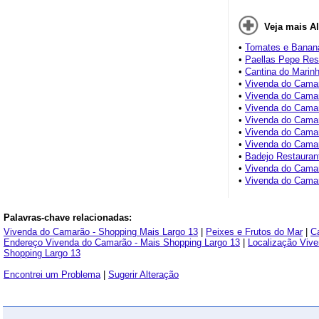
Veja mais A
•
Tomates e Banan
•
Paellas Pepe Res
•
Cantina do Marin
•
Vivenda do Camar
•
Vivenda do Camar
•
Vivenda do Camar
•
Vivenda do Camar
•
Vivenda do Camar
•
Vivenda do Camar
•
Badejo Restauran
•
Vivenda do Camar
•
Vivenda do Camar
Palavras-chave relacionadas:
Vivenda do Camarão - Shopping Mais Largo 13
|
Peixes e Frutos do Mar
|
C
Endereço Vivenda do Camarão - Mais Shopping Largo 13
|
Localização Viv
Shopping Largo 13
Encontrei um Problema
|
Sugerir Alteração