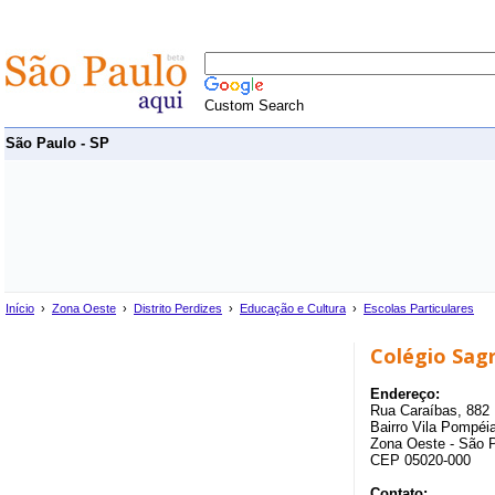
Custom Search
São Paulo - SP
Início
›
Zona Oeste
›
Distrito Perdizes
›
Educação e Cultura
›
Escolas Particulares
Colégio Sag
Endereço:
Rua Caraíbas, 882
Bairro Vila Pompéia
Zona Oeste - São 
CEP 05020-000
Contato: