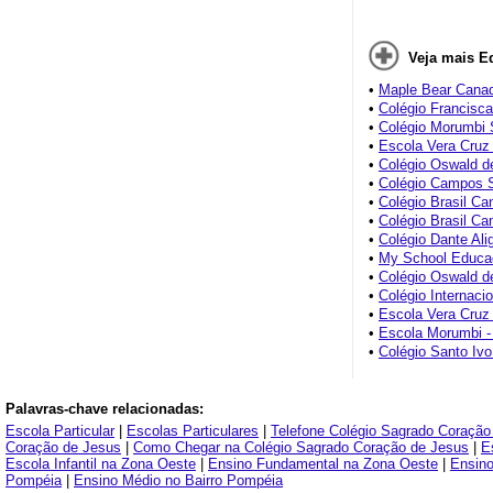
Veja mais E
•
Maple Bear Canad
•
Colégio Francisca
•
Colégio Morumbi 
•
Escola Vera Cruz
•
Colégio Oswald de
•
Colégio Campos S
•
Colégio Brasil Can
•
Colégio Brasil Ca
•
Colégio Dante Alig
•
My School Educaçã
•
Colégio Oswald d
•
Colégio Internac
•
Escola Vera Cruz
•
Escola Morumbi -
•
Colégio Santo Ivo
Palavras-chave relacionadas:
Escola Particular
|
Escolas Particulares
|
Telefone Colégio Sagrado Coração
Coração de Jesus
|
Como Chegar na Colégio Sagrado Coração de Jesus
|
E
Escola Infantil na Zona Oeste
|
Ensino Fundamental na Zona Oeste
|
Ensino
Pompéia
|
Ensino Médio no Bairro Pompéia