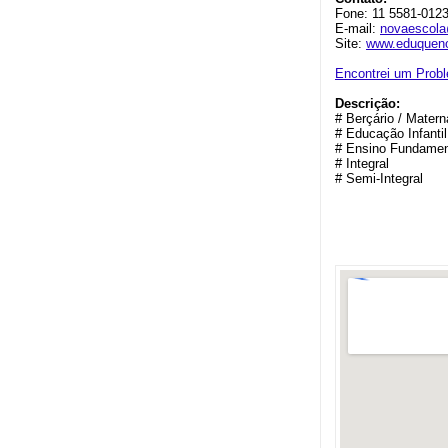
Fone: 11 5581-0123
E-mail:
novaescola
Site:
www.eduqueno
Encontrei um Prob
Descrição:
# Berçário / Matern
# Educação Infantil
# Ensino Fundament
# Integral
# Semi-Integral