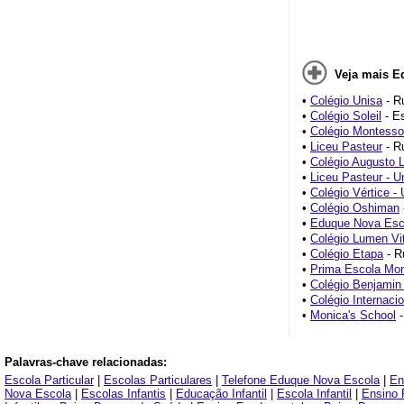
Veja mais E
•
Colégio Unisa
- R
•
Colégio Soleil
- Es
•
Colégio Montessor
Jabaquara
•
Liceu Pasteur
- R
•
Colégio Augusto L
•
Liceu Pasteur - U
•
Colégio Vértice - 
•
Colégio Oshiman
•
Eduque Nova Esc
•
Colégio Lumen Vi
•
Colégio Etapa
- R
•
Prima Escola Mon
•
Colégio Benjamin
•
Colégio Internacion
•
Monica's School
-
Palavras-chave relacionadas:
Escola Particular
|
Escolas Particulares
|
Telefone Eduque Nova Escola
|
En
Nova Escola
|
Escolas Infantis
|
Educação Infantil
|
Escola Infantil
|
Ensino 