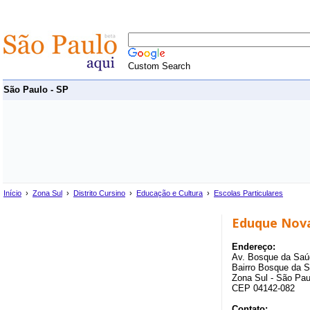
Custom Search
São Paulo - SP
Início
›
Zona Sul
›
Distrito Cursino
›
Educação e Cultura
›
Escolas Particulares
Eduque Nova
Endereço:
Av. Bosque da Saú
Bairro Bosque da Sa
Zona Sul - São Pau
CEP 04142-082
Contato: