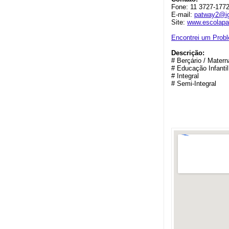
Fone: 11 3727-1772
E-mail:
patway2@ig
Site:
www.escolapa
Encontrei um Prob
Descrição:
# Berçário / Matern
# Educação Infantil
# Integral
# Semi-Integral