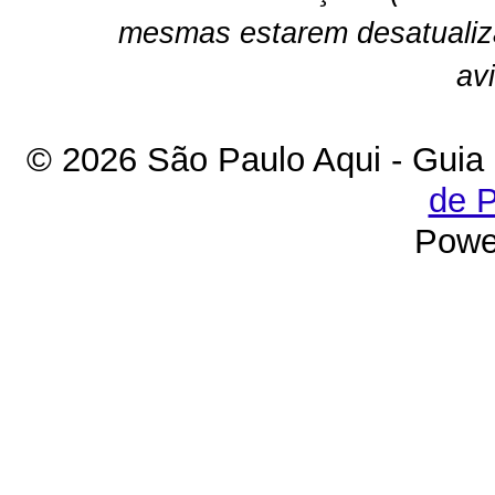
mesmas estarem desatualiz
av
© 2026 São Paulo Aqui - Guia
de P
Powe