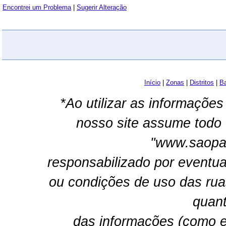
Encontrei um Problema
|
Sugerir Alteração
Início
|
Zonas
|
Distritos
|
Ba
*Ao utilizar as informações
nosso site assume todo 
"www.saopau
responsabilizado por eventua
ou condições de uso das rua
quant
das informações (como e