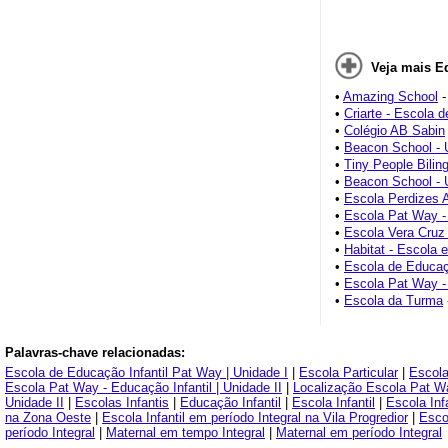
Veja mais Ed
•
Amazing School
-
•
Criarte - Escola d
•
Colégio AB Sabin
•
Beacon School - 
•
Tiny People Bilin
•
Beacon School - 
•
Escola Perdizes 
•
Escola Pat Way - 
•
Escola Vera Cruz 
•
Habitat - Escola e
•
Escola de Educaçã
•
Escola Pat Way - 
•
Escola da Turma
Palavras-chave relacionadas:
Escola de Educação Infantil Pat Way | Unidade I
|
Escola Particular
|
Escola
Escola Pat Way - Educação Infantil | Unidade II
|
Localização Escola Pat Way
Unidade II
|
Escolas Infantis
|
Educação Infantil
|
Escola Infantil
|
Escola Inf
na Zona Oeste
|
Escola Infantil em período Integral na Vila Progredior
|
Esco
período Integral
|
Maternal em tempo Integral
|
Maternal em período Integral