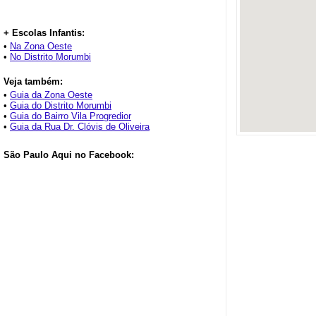
+ Escolas Infantis:
•
Na Zona Oeste
•
No Distrito Morumbi
Veja também:
•
Guia da Zona Oeste
•
Guia do Distrito Morumbi
•
Guia do Bairro Vila Progredior
•
Guia da Rua Dr. Clóvis de Oliveira
São Paulo Aqui no Facebook: