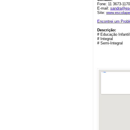
Fone: 11 3673-1170
E-mail:
sandra@esc
Site:
www.escolape
Encontrei um Prob
Descrição:
# Educação Infantil
# Integral
# Semi-Integral