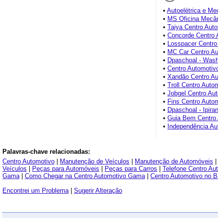
•
Autoelétrica e Me
•
MS Oficina Mecâ
•
Taiya Centro Aut
•
Concorde Centro 
•
Losspacer Centro
•
MC Car Centro Au
•
Dpaschoal - Wash
•
Centro Automotiv
•
Xandão Centro Au
•
Troll Centro Auto
•
Jobgel Centro Au
•
Fins Centro Auto
•
Dpaschoal - Ipira
•
Guia Bem Centro 
•
Independência Au
Palavras-chave relacionadas:
Centro Automotivo
|
Manutenção de Veículos
|
Manutenção de Automóveis
Veículos
|
Peças para Automóveis
|
Peças para Carros
|
Telefone Centro A
Gama
|
Como Chegar na Centro Automotivo Gama
|
Centro Automotivo no B
Encontrei um Problema
|
Sugerir Alteração