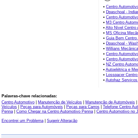
•
Centro Automotivo
•
Dpaschoal - India
•
Centro Automotiv
•
M3 Centro Automo
•
Alto Nível Centro
•
MS Oficina Mecâ
•
Guia Bem Centro 
•
Dpaschoal - Wash
•
Willians Mecânica 
•
Centro Automoti
•
Centro Automotiv
•
NZ Centro Automo
•
Autoelétrica e Me
•
Losspacer Centro
•
Autohaz Serviços
Palavras-chave relacionadas:
Centro Automotivo
|
Manutenção de Veículos
|
Manutenção de Automóveis
Veículos
|
Peças para Automóveis
|
Peças para Carros
|
Telefone Centro Au
Penna
|
Como Chegar na Centro Automotivo Penna
|
Centro Automotivo no J
Encontrei um Problema
|
Sugerir Alteração