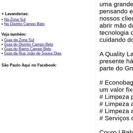
uma grande 
pensando e
+ Lavanderias:
nossos clie
•
Na Zona Sul
•
No Distrito Campo Belo
abrir mão 
tecnologia 
Veja também:
cuidando d
•
Guia da Zona Sul
•
Guia do Distrito Campo Belo
•
Guia do Bairro Campo Belo
A Quality L
•
Guia da Rua João de Sousa Dias
presente há
São Paulo Aqui no Facebook:
parte do G
# Econobag
um valor fix
# Limpeza p
# Limpeza 
# Limpeza 
# Serviços 
Couro | Baby