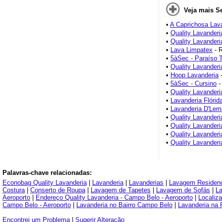
Veja mais S
•
A Caprichosa Lav
•
Quality Lavander
•
Quality Lavander
•
Lava Limpatex
- R
•
5àSec - Paraíso T
•
Quality Lavanderi
•
Hoop Lavanderia
-
•
5àSec - Cursino
-
•
Quality Lavanderia
•
Lavanderia Flórid
•
Lavanderia D'Lem
•
Quality Lavander
•
Quality Lavander
•
Quality Lavander
•
Quality Lavanderi
Palavras-chave relacionadas:
Econobag Quality Lavanderia
|
Lavanderia
|
Lavanderias
|
Lavagem Residenc
Costura
|
Conserto de Roupa
|
Lavagem de Tapetes
|
Lavagem de Sofás
|
L
Aeroporto
|
Endereço Quality Lavanderia - Campo Belo - Aeroporto
|
Localiz
Campo Belo - Aeroporto
|
Lavanderia no Bairro Campo Belo
|
Lavanderia na
Encontrei um Problema
|
Sugerir Alteração