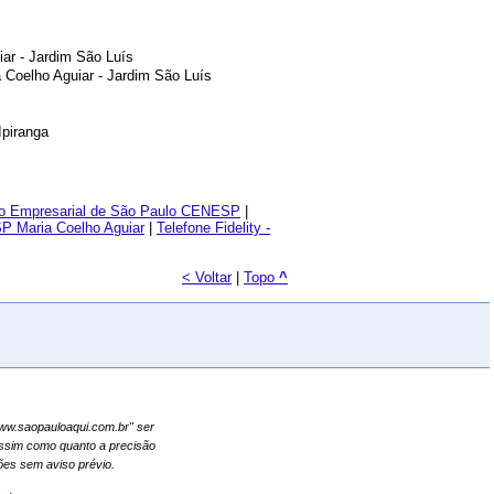
iar - Jardim São Luís
a Coelho Aguiar - Jardim São Luís
Ipiranga
ntro Empresarial de São Paulo CENESP
|
SP Maria Coelho Aguiar
|
Telefone Fidelity -
< Voltar
|
Topo
^
"www.saopauloaqui.com.br" ser
assim como quanto a precisão
es sem aviso prévio.