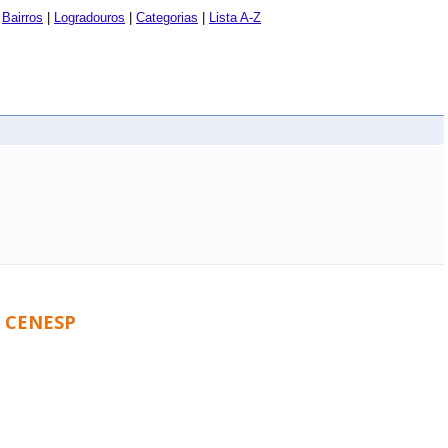
|
Bairros
|
Logradouros
|
Categorias
|
Lista A-Z
lo CENESP