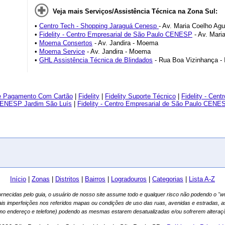
Veja mais Serviços/Assistência Técnica na Zona Sul:
•
Centro Tech - Shopping Jaraguá Cenesp
- Av. Maria Coelho Agu
•
Fidelity - Centro Empresarial de São Paulo CENESP
- Av. Mari
•
Moema Consertos
- Av. Jandira - Moema
•
Moema Service
- Av. Jandira - Moema
•
GHL Assistência Técnica de Blindados
- Rua Boa Vizinhança - 
e Pagamento Com Cartão
|
Fidelity
|
Fidelity Suporte Técnico
|
Fidelity - Ce
o CENESP Jardim São Luís
|
Fidelity - Centro Empresarial de São Paulo CENE
Início
|
Zonas
|
Distritos
|
Bairros
|
Logradouros
|
Categorias
|
Lista A-Z
fornecidas pelo guia, o usuário de nosso site assume todo e qualquer risco não podendo o 
ais imperfeições nos referidos mapas ou condições de uso das ruas, avenidas e estradas, 
mo endereço e telefone) podendo as mesmas estarem desatualizadas e/ou sofrerem alteraçõ