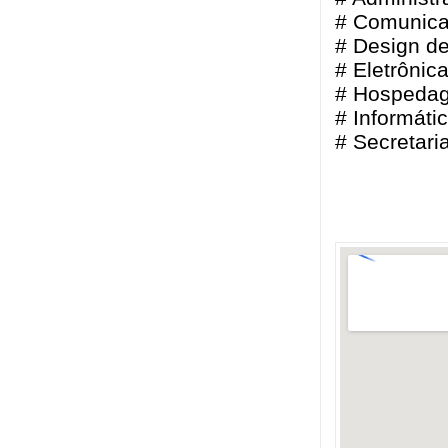
# Comunica
# Design de
# Eletrônic
# Hospeda
# Informáti
# Secretari