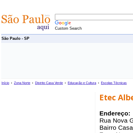
Custom Search
São Paulo - SP
Início
›
Zona Norte
›
Distrito Casa Verde
›
Educação e Cultura
›
Escolas Técnicas
Etec Alb
Endereço:
Rua Nova G
Bairro Casa