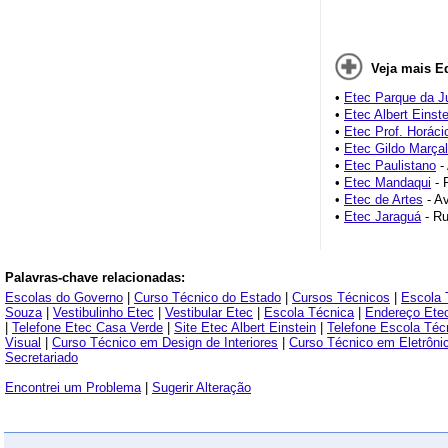
Veja mais E
•
Etec Parque da J
•
Etec Albert Einste
•
Etec Prof. Horáci
•
Etec Gildo Marça
•
Etec Paulistano
- 
•
Etec Mandaqui
- 
•
Etec de Artes
- Av
•
Etec Jaraguá
- Ru
Palavras-chave relacionadas:
Escolas do Governo
|
Curso Técnico do Estado
|
Cursos Técnicos
|
Escola 
Souza
|
Vestibulinho Etec
|
Vestibular Etec
|
Escola Técnica
|
Endereço Etec
|
Telefone Etec Casa Verde
|
Site Etec Albert Einstein
|
Telefone Escola Técn
Visual
|
Curso Técnico em Design de Interiores
|
Curso Técnico em Eletrôni
Secretariado
Encontrei um Problema
|
Sugerir Alteração