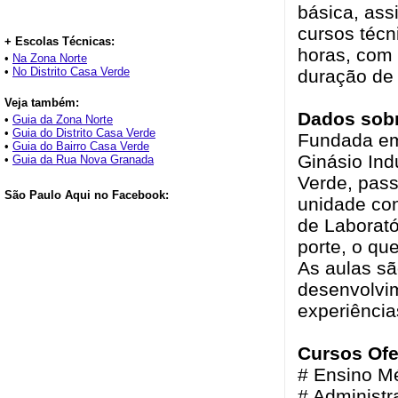
básica, ass
cursos técn
+ Escolas Técnicas:
horas, com 
•
Na Zona Norte
•
No Distrito Casa Verde
duração de
Veja também:
Dados sobr
•
Guia da Zona Norte
•
Guia do Distrito Casa Verde
Fundada em
•
Guia do Bairro Casa Verde
Ginásio Ind
•
Guia da Rua Nova Granada
Verde, pass
São Paulo Aqui no Facebook:
unidade con
de Laborat
porte, o qu
As aulas sã
desenvolvim
experiência
Cursos Ofe
# Ensino M
# Administr