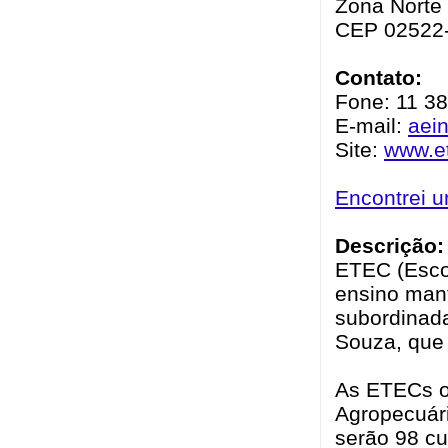
Zona Norte 
CEP 02522
Contato:
Fone: 11 3
E-mail:
aei
Site:
www.et
Encontrei 
Descrição:
ETEC (Escol
ensino mant
subordinad
Souza, que 
As ETECs of
Agropecuári
serão 98 cu