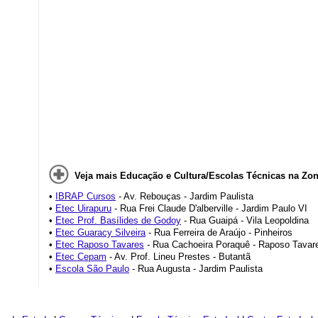
Veja mais Educação e Cultura/Escolas Técnicas na Zon
•
IBRAP Cursos
- Av. Rebouças - Jardim Paulista
•
Etec Uirapuru
- Rua Frei Claude D'alberville - Jardim Paulo VI
•
Etec Prof. Basílides de Godoy
- Rua Guaipá - Vila Leopoldina
•
Etec Guaracy Silveira
- Rua Ferreira de Araújo - Pinheiros
•
Etec Raposo Tavares
- Rua Cachoeira Poraquê - Raposo Tavar
•
Etec Cepam
- Av. Prof. Lineu Prestes - Butantã
•
Escola São Paulo
- Rua Augusta - Jardim Paulista