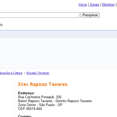
Início
|
Zonas
|
Distritos
ch
ucação e Cultura
›
Escolas Técnicas
Etec Raposo Tavares
Endereço:
Rua Cachoeira Poraquê, 326
Bairro Raposo Tavares - Distrito Raposo Tavares
Zona Oeste - São Paulo - SP
CEP 05574-450
Contato: