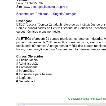
Fone: 11 3782-5782
Site:
www.centropaulasouza.sp.gov.br
Encontrei um Problema
|
Sugerir Alteração
Descrição:
ETEC (Escola Técnica Estadual) refere-se as instituições de en
Paulo e subordinadas ao Centro Estadual de Educação Tecnológi
cursos técnicos e ensino médio.
As ETECs oferecem 91 cursos técnicos nos setores Industrial, Ag
primeiro semestre de 2011 serão 98 cursos técnicos, além do E
totalizando 99 cursos. A carga horária média dos cursos técnic
horas, com duração de 3 ou 4 semestres. Já o ensino médio tem
Cursos Oferecidos:
# Ensino Médio
# Administração
# Contabilidade
# Informática
# Informática para Internet
# Logística
# Secretariado
O posicionamento no mapa é ap