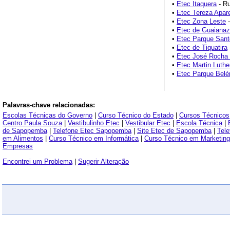
•
Etec Itaquera
- Ru
•
Etec Tereza Apar
•
Etec Zona Leste
-
•
Etec de Guaiana
•
Etec Parque Sant
•
Etec de Tiquatira
•
Etec José Rocha
•
Etec Martin Luthe
•
Etec Parque Bel
Palavras-chave relacionadas:
Escolas Técnicas do Governo
|
Curso Técnico do Estado
|
Cursos Técnicos
Centro Paula Souza
|
Vestibulinho Etec
|
Vestibular Etec
|
Escola Técnica
|
de Sapopemba
|
Telefone Etec Sapopemba
|
Site Etec de Sapopemba
|
Tel
em Alimentos
|
Curso Técnico em Informática
|
Curso Técnico em Marketing
Empresas
Encontrei um Problema
|
Sugerir Alteração