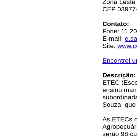
Zona Leste 
CEP 03977
Contato:
Fone: 11 2
E-mail:
e.s
Site:
www.ce
Encontrei 
Descrição:
ETEC (Escol
ensino mant
subordinad
Souza, que 
As ETECs of
Agropecuári
serão 98 cu