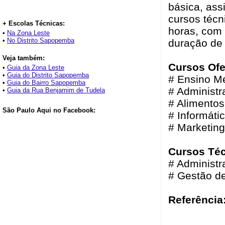
básica, ass
cursos técn
+ Escolas Técnicas:
horas, com 
•
Na Zona Leste
•
No Distrito Sapopemba
duração de
Veja também:
Cursos Ofe
•
Guia da Zona Leste
•
Guia do Distrito Sapopemba
# Ensino M
•
Guia do Bairro Sapopemba
# Administr
•
Guia da Rua Benjamim de Tudela
# Alimentos
São Paulo Aqui no Facebook:
# Informáti
# Marketing
Cursos Téc
# Administr
# Gestão d
Referência