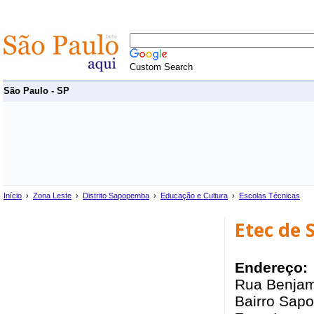
Custom Search
São Paulo - SP
Início
›
Zona Leste
›
Distrito Sapopemba
›
Educação e Cultura
›
Escolas Técnicas
Etec de
Endereço:
Rua Benjam
Bairro Sap