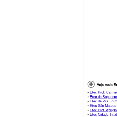
Veja mais E
•
Etec Prof. Camar
•
Etec de Sapope
•
Etec de Vila For
•
Etec São Mateus
•
Etec Prof. Aprígi
•
Etec Cidade Tira