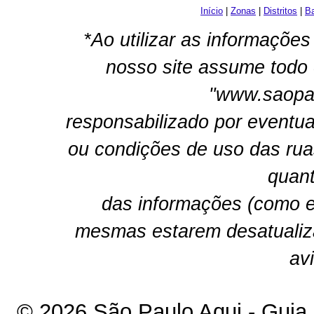
Início
|
Zonas
|
Distritos
|
Ba
*Ao utilizar as informações
nosso site assume todo 
"www.saopau
responsabilizado por eventua
ou condições de uso das rua
quant
das informações (como e
mesmas estarem desatualiz
av
© 2026 São Paulo Aqui - Guia