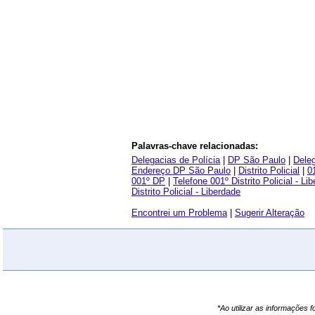
Palavras-chave relacionadas:
Delegacias de Polícia
|
DP São Paulo
|
Deleg
Endereço DP São Paulo
|
Distrito Policial
|
01
001º DP
|
Telefone 001º Distrito Policial - Li
Distrito Policial - Liberdade
Encontrei um Problema
|
Sugerir Alteração
*Ao utilizar as informações 