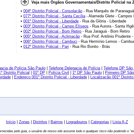
Veja mais Órgãos Governamentais/Distrito Policial na 
•
004º Distrito Policial - Consolação
- Rua Marquês de Paranaguá
•
077º Distrito Policial - Santa Cecília
- Alameda Glete - Campos 
•
001º Distrito Policial - Liberdade
- Rua da Glória - Liberdade
•
003º Distrito Policial - Campo Elíseos
- Rua Aurora - Santa Ifigê
•
002º Distrito Policial - Bom Retiro
- Rua Jaraguá - Bom Retiro
•
005º Distrito Policial - Aclimação
- Rua Prof. Antônio Prudente 
•
006º Distrito Policial - Cambuci
- Rua Hermínio Lemos - Cambu
•
012º Distrito Policial - Pari
- Rua Rio Bonito - Brás
acia de Polícia São Paulo
|
Telefone Delegacia de Polícia
|
Telefone DP São
º Distrito Policial
|
01º DP
|
Polícia Civil
|
1º DP São Paulo
|
Primeiro DP São
berdade
|
Endereço 001º Distrito Policial - Liberdade
|
Localização 001º Distrito 
Início
|
Zonas
|
Distritos
|
Bairros
|
Logradouros
|
Categorias
|
Lista A-Z
fornecidas pelo guia, o usuário de nosso site assume todo e qualquer risco não podendo o 