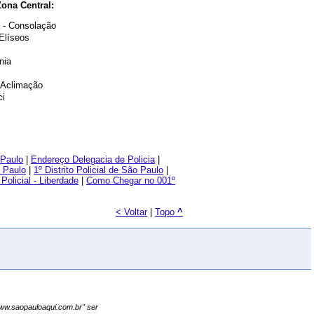
Zona Central:
 - Consolação
Elíseos
nia
- Aclimação
ci
 Paulo
|
Endereço Delegacia de Policia
|
 Paulo
|
1º Distrito Policial de São Paulo
|
Policial - Liberdade
|
Como Chegar no 001º
< Voltar
|
Topo
^
"www.saopauloaqui.com.br" ser