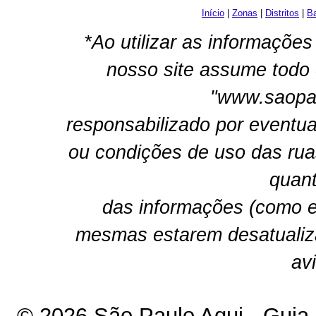
Início
|
Zonas
|
Distritos
|
Ba
*Ao utilizar as informações
nosso site assume todo 
"www.saopau
responsabilizado por eventua
ou condições de uso das rua
quant
das informações (como e
mesmas estarem desatualiz
av
© 2026 São Paulo Aqui - Guia