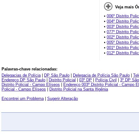
Veja mais Ór
•
006º Distrito Poli
•
004º Distrito Poli
•
003º Distrito Poli
•
077º Distrito Polic
•
002º Distrito Poli
•
005º Distrito Poli
•
001º Distrito Polic
•
012º Distrito Polic
Palavras-chave relacionadas:
Delegacias de Polícia
|
DP São Paulo
|
Delegacia de Polícia São Paulo
|
Tel
Endereço DP São Paulo
|
Distrito Policial
|
03º DP
|
Polícia Civil
|
3º DP São
Distrito Policial - Campo Elíseos
|
Endereço 003º Distrito Policial - Campo E
Policial - Campo Elíseos
|
Distrito Policial na Santa Ifigênia
Encontrei um Problema
|
Sugerir Alteração