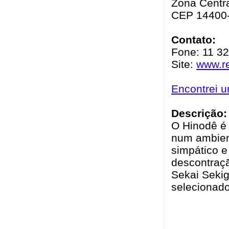
Zona Centra
CEP 14400
Contato:
Fone: 11 3
Site:
www.re
Encontrei 
Descrição:
O Hinodê é 
num ambien
simpático e
descontraç
Sekai Sekig
selecionado