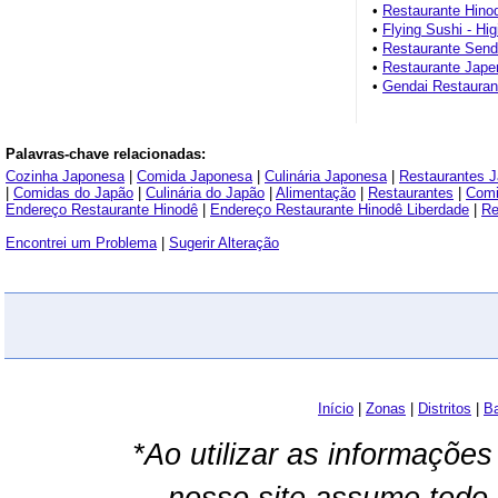
•
Restaurante Hino
•
Flying Sushi - Hig
•
Restaurante Send
•
Restaurante Japen
•
Gendai Restaurant
Palavras-chave relacionadas:
Cozinha Japonesa
|
Comida Japonesa
|
Culinária Japonesa
|
Restaurantes 
|
Comidas do Japão
|
Culinária do Japão
|
Alimentação
|
Restaurantes
|
Com
Endereço Restaurante Hinodê
|
Endereço Restaurante Hinodê Liberdade
|
Re
Encontrei um Problema
|
Sugerir Alteração
Início
|
Zonas
|
Distritos
|
Ba
*Ao utilizar as informações