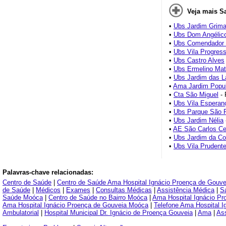
Veja mais S
•
Ubs Jardim Grima
•
Ubs Dom Angélic
•
Ubs Comendador 
•
Ubs Vila Progres
•
Ubs Castro Alves
•
Ubs Ermelino Mat
•
Ubs Jardim das La
•
Ama Jardim Popul
•
Cta São Miguel
- 
•
Ubs Vila Esperanç
•
Ubs Parque São R
•
Ubs Jardim Nélia
•
AE São Carlos C
•
Ubs Jardim da Co
•
Ubs Vila Prudent
Palavras-chave relacionadas:
Centro de Saúde
|
Centro de Saúde Ama Hospital Ignácio Proença de Gouve
de Saúde
|
Médicos
|
Exames
|
Consultas Médicas
|
Assistência Médica
|
S
Saúde Moóca
|
Centro de Saúde no Bairro Moóca
|
Ama Hospital Ignácio P
Ama Hospital Ignácio Proença de Gouveia Moóca
|
Telefone Ama Hospital I
Ambulatorial
|
Hospital Municipal Dr. Ignácio de Proença Gouveia
|
Ama
|
Ass