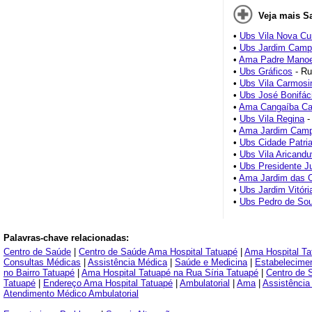
Veja mais S
•
Ubs Vila Nova Cu
•
Ubs Jardim Cam
•
Ama Padre Manoe
•
Ubs Gráficos
- Ru
•
Ubs Vila Carmosi
•
Ubs José Bonifáci
•
Ama Cangaíba Car
•
Ubs Vila Regina
-
•
Ama Jardim Cam
•
Ubs Cidade Patri
•
Ubs Vila Aricand
•
Ubs Presidente J
•
Ama Jardim das O
•
Ubs Jardim Vitóri
•
Ubs Pedro de So
Palavras-chave relacionadas:
Centro de Saúde
|
Centro de Saúde Ama Hospital Tatuapé
|
Ama Hospital Ta
Consultas Médicas
|
Assistência Médica
|
Saúde e Medicina
|
Estabelecime
no Bairro Tatuapé
|
Ama Hospital Tatuapé na Rua Síria Tatuapé
|
Centro de 
Tatuapé
|
Endereço Ama Hospital Tatuapé
|
Ambulatorial
|
Ama
|
Assistência
Atendimento Médico Ambulatorial