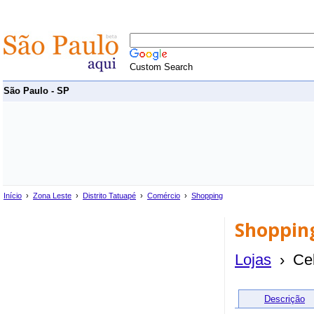
Custom Search
São Paulo - SP
Início
›
Zona Leste
›
Distrito Tatuapé
›
Comércio
›
Shopping
Shoppin
Lojas
› Cel
Descrição