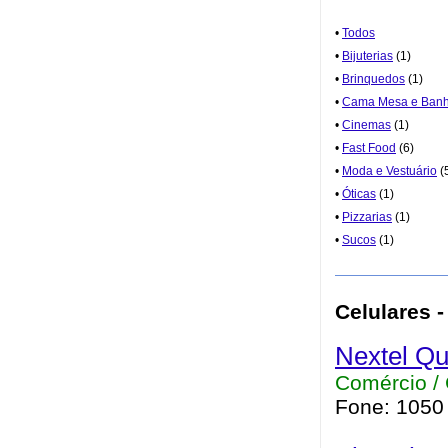
•
Todos
•
Bijuterias
(1)
•
Brinquedos
(1)
•
Cama Mesa e Ban
•
Cinemas
(1)
•
Fast Food
(6)
•
Moda e Vestuário
(
•
Óticas
(1)
•
Pizzarias
(1)
•
Sucos
(1)
Celulares 
Nextel Qu
Comércio / 
Fone: 1050 