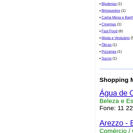
•
Bijuterias
(1)
•
Brinquedos
(1)
•
Cama Mesa e Ban
•
Cinemas
(1)
•
Fast Food
(6)
•
Moda e Vestuário
(
•
Óticas
(1)
•
Pizzarias
(1)
•
Sucos
(1)
Shopping M
Água de C
Beleza e Es
Fone: 11 2
Arezzo - 
Comércio /