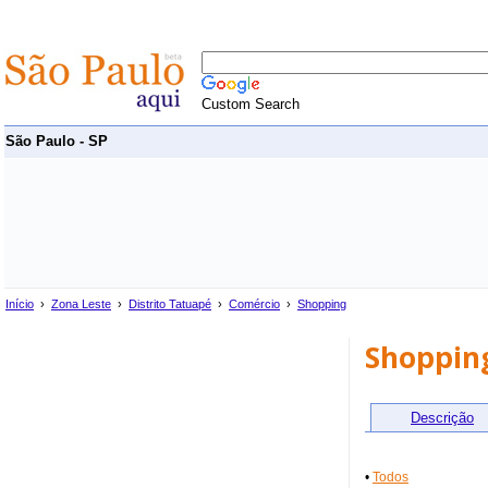
Custom Search
São Paulo - SP
Início
›
Zona Leste
›
Distrito Tatuapé
›
Comércio
›
Shopping
Shoppin
Descrição
•
Todos