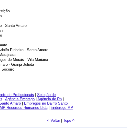
ceição
o
o - Santo Amaro
ni
ro
Amaro
Adolfo Pinheiro - Santo Amaro
 Marajoara
gos de Morais - Vila Mariana
maro - Granja Julieta
- Socorro
nto de Profissionais
|
Seleção de
os
|
Agência Emprego
|
Agência de Rh
|
Santo Amaro
|
Empregos no Bairro Santo
 MP Recursos Humanos Ltda
|
Endereço MP
< Voltar
|
Topo
^