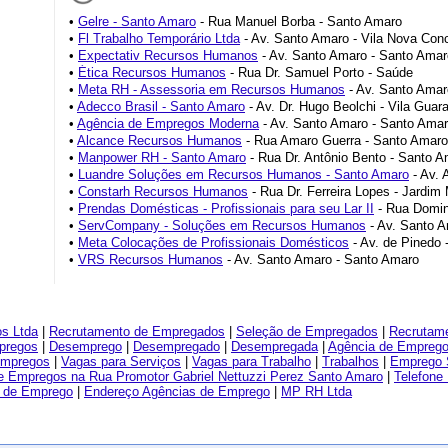
•
Gelre - Santo Amaro
- Rua Manuel Borba - Santo Amaro
•
Fl Trabalho Temporário Ltda
- Av. Santo Amaro - Vila Nova Con
•
Expectativ Recursos Humanos
- Av. Santo Amaro - Santo Amar
•
Ética Recursos Humanos
- Rua Dr. Samuel Porto - Saúde
•
Meta RH - Assessoria em Recursos Humanos
- Av. Santo Amar
•
Adecco Brasil - Santo Amaro
- Av. Dr. Hugo Beolchi - Vila Guara
•
Agência de Empregos Moderna
- Av. Santo Amaro - Santo Ama
•
Alcance Recursos Humanos
- Rua Amaro Guerra - Santo Amaro
•
Manpower RH - Santo Amaro
- Rua Dr. Antônio Bento - Santo 
•
Luandre Soluções em Recursos Humanos - Santo Amaro
- Av. 
•
Constarh Recursos Humanos
- Rua Dr. Ferreira Lopes - Jardim
•
Prendas Domésticas - Profissionais para seu Lar II
- Rua Domin
•
ServCompany - Soluções em Recursos Humanos
- Av. Santo A
•
Meta Colocações de Profissionais Domésticos
- Av. de Pinedo 
•
VRS Recursos Humanos
- Av. Santo Amaro - Santo Amaro
s Ltda
|
Recrutamento de Empregados
|
Seleção de Empregados
|
Recrutame
pregos
|
Desemprego
|
Desempregado
|
Desempregada
|
Agência de Empreg
Empregos
|
Vagas para Serviços
|
Vagas para Trabalho
|
Trabalhos
|
Emprego 
e Empregos na Rua Promotor Gabriel Nettuzzi Perez Santo Amaro
|
Telefone
s de Emprego
|
Endereço Agências de Emprego
|
MP RH Ltda