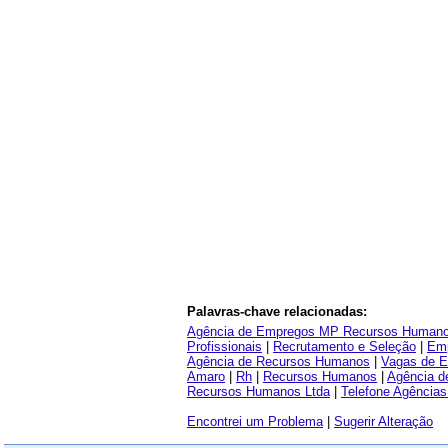
Palavras-chave relacionadas:
Agência de Empregos MP Recursos Humano
Profissionais
|
Recrutamento e Seleção
|
Em
Agência de Recursos Humanos
|
Vagas de 
Amaro
|
Rh
|
Recursos Humanos
|
Agência d
Recursos Humanos Ltda
|
Telefone Agência
Encontrei um Problema
|
Sugerir Alteração