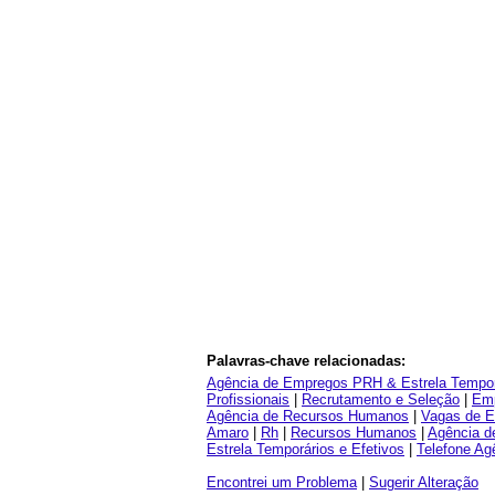
Palavras-chave relacionadas:
Agência de Empregos PRH & Estrela Temporá
Profissionais
|
Recrutamento e Seleção
|
Em
Agência de Recursos Humanos
|
Vagas de 
Amaro
|
Rh
|
Recursos Humanos
|
Agência d
Estrela Temporários e Efetivos
|
Telefone Ag
Encontrei um Problema
|
Sugerir Alteração