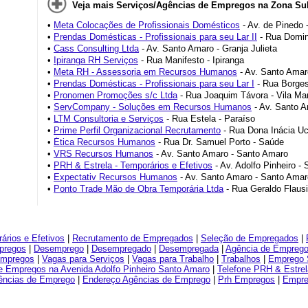
Veja mais Serviços/Agências de Empregos na Zona Sul
•
Meta Colocações de Profissionais Domésticos
- Av. de Pinedo 
•
Prendas Domésticas - Profissionais para seu Lar II
- Rua Domin
•
Cass Consulting Ltda
- Av. Santo Amaro - Granja Julieta
•
Ipiranga RH Serviços
- Rua Manifesto - Ipiranga
•
Meta RH - Assessoria em Recursos Humanos
- Av. Santo Amar
•
Prendas Domésticas - Profissionais para seu Lar I
- Rua Borges
•
Pronomen Promoções s/c Ltda
- Rua Joaquim Távora - Vila Ma
•
ServCompany - Soluções em Recursos Humanos
- Av. Santo A
•
LTM Consultoria e Serviços
- Rua Estela - Paraíso
•
Prime Perfil Organizacional Recrutamento
- Rua Dona Inácia Uc
•
Ética Recursos Humanos
- Rua Dr. Samuel Porto - Saúde
•
VRS Recursos Humanos
- Av. Santo Amaro - Santo Amaro
•
PRH & Estrela - Temporários e Efetivos
- Av. Adolfo Pinheiro -
•
Expectativ Recursos Humanos
- Av. Santo Amaro - Santo Amar
•
Ponto Trade Mão de Obra Temporária Ltda
- Rua Geraldo Flausi
rios e Efetivos
|
Recrutamento de Empregados
|
Seleção de Empregados
|
pregos
|
Desemprego
|
Desempregado
|
Desempregada
|
Agência de Empreg
Empregos
|
Vagas para Serviços
|
Vagas para Trabalho
|
Trabalhos
|
Emprego 
e Empregos na Avenida Adolfo Pinheiro Santo Amaro
|
Telefone PRH & Estrel
ências de Emprego
|
Endereço Agências de Emprego
|
Prh Empregos
|
Empre