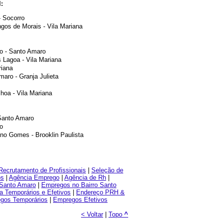
:
- Socorro
gos de Morais - Vila Mariana
o - Santo Amaro
 Lagoa - Vila Mariana
riana
maro - Granja Julieta
hoa - Vila Mariana
 Santo Amaro
o
no Gomes - Brooklin Paulista
Recrutamento de Profissionais
|
Seleção de
os
|
Agência Emprego
|
Agência de Rh
|
Santo Amaro
|
Empregos no Bairro Santo
a Temporários e Efetivos
|
Endereço PRH &
gos Temporários
|
Empregos Efetivos
< Voltar
|
Topo
^