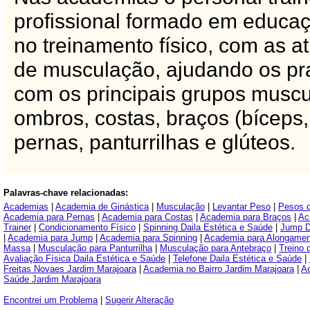
profissional formado em educaç
no treinamento físico, com as a
de musculação, ajudando os pra
com os principais grupos muscul
ombros, costas, braços (bíceps,
pernas, panturrilhas e glúteos.
Palavras-chave relacionadas:
Academias
|
Academia de Ginástica
|
Musculação
|
Levantar Peso
|
Pesos 
Academia para Pernas
|
Academia para Costas
|
Academia para Braços
|
Ac
Trainer
|
Condicionamento Físico
|
Spinning Daila Estética e Saúde
|
Jump D
|
Academia para Jump
|
Academia para Spinning
|
Academia para Alongamen
Massa
|
Musculação para Panturrilha
|
Musculação para Antebraço
|
Treino 
Avaliação Física Daila Estética e Saúde
|
Telefone Daila Estética e Saúde
|
Freitas Novaes Jardim Marajoara
|
Academia no Bairro Jardim Marajoara
|
Ac
Saúde Jardim Marajoara
Encontrei um Problema
|
Sugerir Alteração