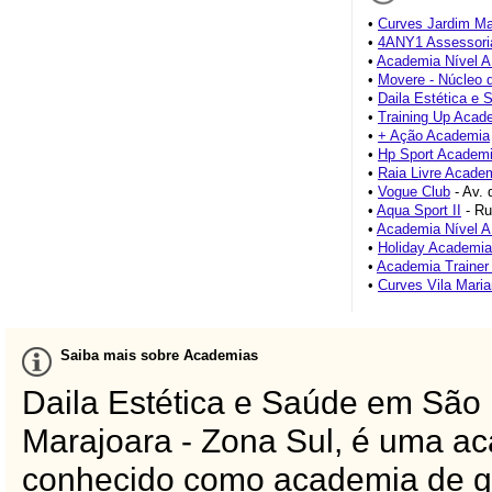
•
Curves Jardim Ma
•
4ANY1 Assessoria
•
Academia Nível A 
•
Movere - Núcleo d
•
Daila Estética e 
•
Training Up Acad
•
+ Ação Academia
•
Hp Sport Academ
•
Raia Livre Acade
•
Vogue Club
- Av. 
•
Aqua Sport II
- Ru
•
Academia Nível A 
•
Holiday Academia
•
Academia Trainer 
•
Curves Vila Mari
Saiba mais sobre Academias
Daila Estética e Saúde em São 
Marajoara - Zona Sul, é uma a
conhecido como academia de g