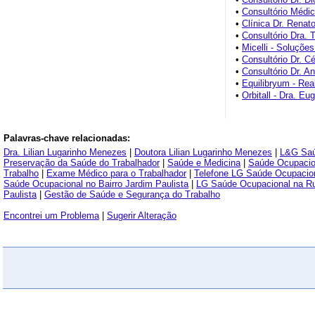
•
Consultório Médi
•
Clínica Dr. Renat
•
Consultório Dra. 
•
Micelli - Soluçõe
•
Consultório Dr. C
•
Consultório Dr. A
•
Equilibryum - Rea
•
Orbitall - Dra. E
Palavras-chave relacionadas:
Dra. Lilian Lugarinho Menezes
|
Doutora Lilian Lugarinho Menezes
|
L&G Saú
Preservação da Saúde do Trabalhador
|
Saúde e Medicina
|
Saúde Ocupacio
Trabalho
|
Exame Médico para o Trabalhador
|
Telefone LG Saúde Ocupacio
Saúde Ocupacional no Bairro Jardim Paulista
|
LG Saúde Ocupacional na R
Paulista
|
Gestão de Saúde e Segurança do Trabalho
Encontrei um Problema
|
Sugerir Alteração