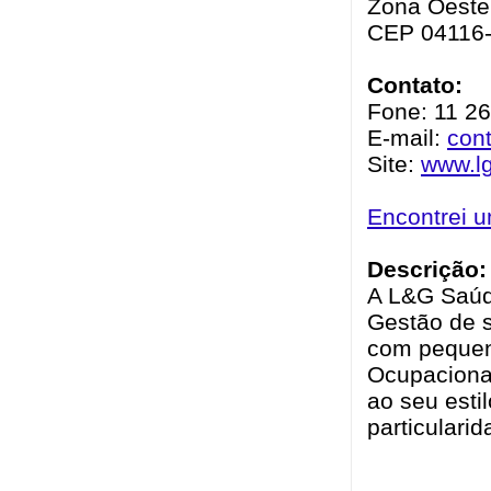
Zona Oeste 
CEP 04116
Contato:
Fone: 11 2
E-mail:
con
Site:
www.l
Encontrei 
Descrição:
A L&G Saúd
Gestão de 
com pequen
Ocupacional
ao seu esti
particulari