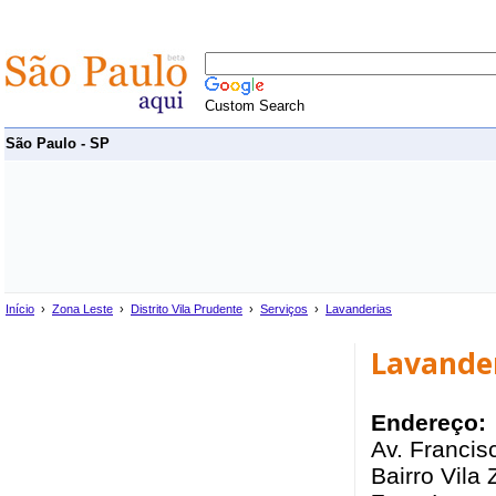
Custom Search
São Paulo - SP
Início
›
Zona Leste
›
Distrito Vila Prudente
›
Serviços
›
Lavanderias
Lavander
Endereço:
Av. Francis
Bairro Vila 