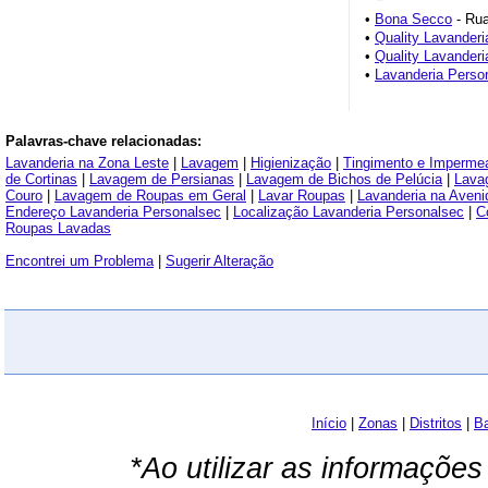
•
Bona Secco
- Rua
•
Quality Lavanderi
•
Quality Lavanderi
•
Lavanderia Perso
Palavras-chave relacionadas:
Lavanderia na Zona Leste
|
Lavagem
|
Higienização
|
Tingimento e Impermea
de Cortinas
|
Lavagem de Persianas
|
Lavagem de Bichos de Pelúcia
|
Lava
Couro
|
Lavagem de Roupas em Geral
|
Lavar Roupas
|
Lavanderia na Aveni
Endereço Lavanderia Personalsec
|
Localização Lavanderia Personalsec
|
C
Roupas Lavadas
Encontrei um Problema
|
Sugerir Alteração
Início
|
Zonas
|
Distritos
|
Ba
*Ao utilizar as informações