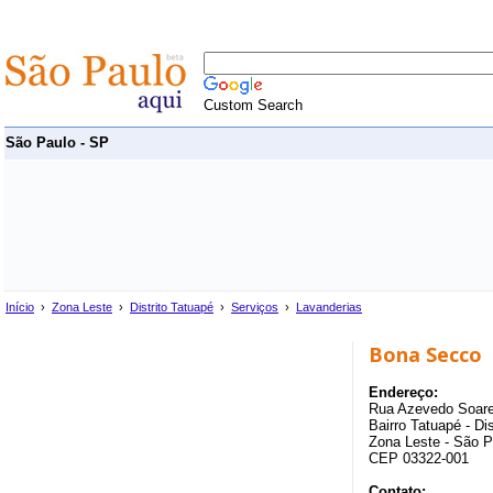
Custom Search
São Paulo - SP
Início
›
Zona Leste
›
Distrito Tatuapé
›
Serviços
›
Lavanderias
Bona Secco
Endereço:
Rua Azevedo Soare
Bairro Tatuapé - Di
Zona Leste - São P
CEP 03322-001
Contato: