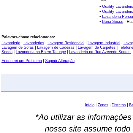
•
Quality Lavanderi
•
Quality Lavanderi
•
Lavanderia Perso
•
Bona Secco
- Rua
Palavras-chave relacionadas:
Lavanderia
|
Lavanderias
|
Lavagem Residencial
|
Lavagem Industrial
|
Lavag
Lavagem de Sofás
|
Lavagem de Cadeiras
|
Lavagem de Carpetes
|
Telefon
Secco
|
Lavanderia no Bairro Tatuapé
|
Lavanderia na Rua Azevedo Soares
Encontrei um Problema
|
Sugerir Alteração
Início
|
Zonas
|
Distritos
|
Ba
*Ao utilizar as informações
nosso site assume todo 