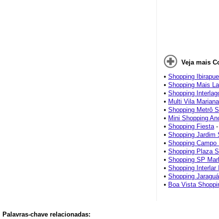
Veja mais C
•
Shopping Ibirapue
•
Shopping Mais La
•
Shopping Interlag
•
Multi Vila Mariana
•
Shopping Metrô S
•
Mini Shopping An
•
Shopping Fiesta
-
•
Shopping Jardim 
•
Shopping Campo 
•
Shopping Plaza S
•
Shopping SP Mar
•
Shopping Interlar 
•
Shopping Jaragu
•
Boa Vista Shoppi
Palavras-chave relacionadas: