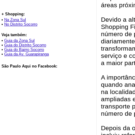
áreas próxi
+ Shopping:
Devido a al
•
Na Zona Sul
•
No Distrito Socorro
Shopping Fi
número de p
Veja também:
diariament
•
Guia da Zona Sul
•
Guia do Distrito Socorro
transformam
•
Guia do Bairro Socorro
•
Guia da Av. Guarapiranga
serviço e c
a maior par
São Paulo Aqui no Facebook:
A importânc
quando anal
na localida
ampliadas e
transporte 
número de p
Depois da o