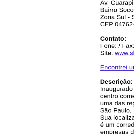
Av. Guarapi
Bairro Socor
Zona Sul - 
CEP 04762
Contato:
Fone: / Fax
Site:
www.sh
Encontrei 
Descrição:
Inaugurado 
centro come
uma das re
São Paulo, 
Sua localiz
é um corred
empresas de