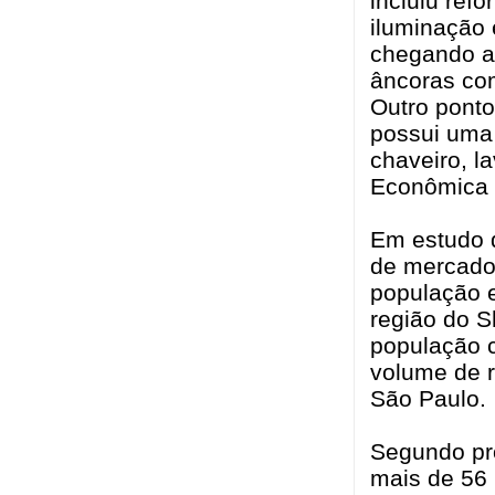
incluiu ref
iluminação 
chegando a
âncoras co
Outro ponto
possui uma 
chaveiro, l
Econômica 
Em estudo d
de mercado 
população e
região do S
população c
volume de r
São Paulo.
Segundo pr
mais de 56 