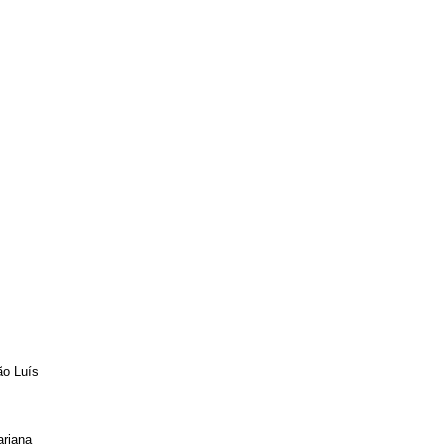
ão Luís
ariana