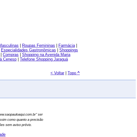
Masculinas
|
Roupas Femininas
|
Farmácia
|
|
Especialidades Gastronômicas
|
Shoppings
|
Compras
|
Shopping na Avenida Maria
uá Cenesp
|
Telefone Shopping Jaraguá
< Voltar
|
Topo
^
"www.saopauloaqui.com.br" ser
assim como quanto a precisão
es sem aviso prévio.
dade