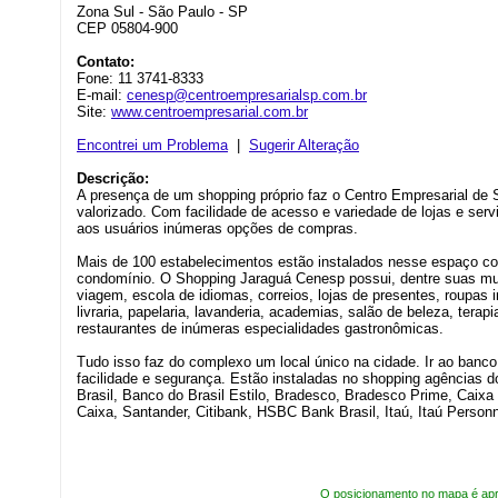
Zona Sul - São Paulo - SP
CEP 05804-900
Contato:
Fone: 11 3741-8333
E-mail:
cenesp@centroempresarialsp.com.br
Site:
www.centroempresarial.com.br
Encontrei um Problema
|
Sugerir Alteração
Descrição:
A presença de um shopping próprio faz o Centro Empresarial de S
valorizado. Com facilidade de acesso e variedade de lojas e ser
aos usuários inúmeras opções de compras.
Mais de 100 estabelecimentos estão instalados nesse espaço c
condomínio. O Shopping Jaraguá Cenesp possui, dentre suas mui
viagem, escola de idiomas, correios, lojas de presentes, roupas i
livraria, papelaria, lavanderia, academias, salão de beleza, terapi
restaurantes de inúmeras especialidades gastronômicas.
Tudo isso faz do complexo um local único na cidade. Ir ao banco
facilidade e segurança. Estão instaladas no shopping agências d
Brasil, Banco do Brasil Estilo, Bradesco, Bradesco Prime, Caix
Caixa, Santander, Citibank, HSBC Bank Brasil, Itaú, Itaú Personn
O posicionamento no mapa é ap