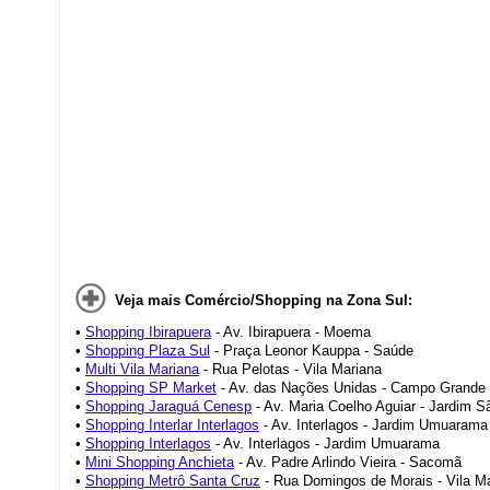
Veja mais Comércio/Shopping na Zona Sul:
•
Shopping Ibirapuera
- Av. Ibirapuera - Moema
•
Shopping Plaza Sul
- Praça Leonor Kauppa - Saúde
•
Multi Vila Mariana
- Rua Pelotas - Vila Mariana
•
Shopping SP Market
- Av. das Nações Unidas - Campo Grande
•
Shopping Jaraguá Cenesp
- Av. Maria Coelho Aguiar - Jardim S
•
Shopping Interlar Interlagos
- Av. Interlagos - Jardim Umuarama
•
Shopping Interlagos
- Av. Interlagos - Jardim Umuarama
•
Mini Shopping Anchieta
- Av. Padre Arlindo Vieira - Sacomã
•
Shopping Metrô Santa Cruz
- Rua Domingos de Morais - Vila M