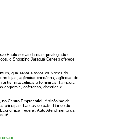
ão Paulo ser ainda mais privilegiado e
vicos, o Shopping Jaraguá Cenesp oferece
omum, que serve a todos os blocos do
tas lojas, agências bancárias, agências de
nfantis, masculinas e femininas, farmácia,
as corporais, cafeterias, docerias e
, no Centro Empresarial, é sinônimo de
os principais bancos do país: Banco do
a Econômica Federal, Auto Atendimento da
alité.
roximado