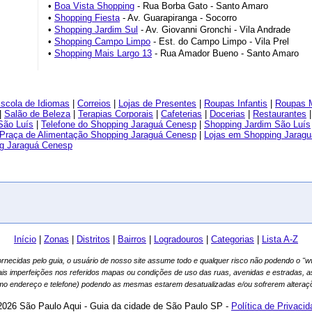
•
Boa Vista Shopping
- Rua Borba Gato - Santo Amaro
•
Shopping Fiesta
- Av. Guarapiranga - Socorro
•
Shopping Jardim Sul
- Av. Giovanni Gronchi - Vila Andrade
•
Shopping Campo Limpo
- Est. do Campo Limpo - Vila Prel
•
Shopping Mais Largo 13
- Rua Amador Bueno - Santo Amaro
scola de Idiomas
|
Correios
|
Lojas de Presentes
|
Roupas Infantis
|
Roupas 
|
Salão de Beleza
|
Terapias Corporais
|
Cafeterias
|
Docerias
|
Restaurantes
São Luís
|
Telefone do Shopping Jaraguá Cenesp
|
Shopping Jardim São Luís
Praça de Alimentação Shopping Jaraguá Cenesp
|
Lojas em Shopping Jarag
g Jaraguá Cenesp
Início
|
Zonas
|
Distritos
|
Bairros
|
Logradouros
|
Categorias
|
Lista A-Z
fornecidas pelo guia, o usuário de nosso site assume todo e qualquer risco não podendo o 
ais imperfeições nos referidos mapas ou condições de uso das ruas, avenidas e estradas, 
mo endereço e telefone) podendo as mesmas estarem desatualizadas e/ou sofrerem alteraçõ
2026 São Paulo Aqui - Guia da cidade de São Paulo SP -
Política de Privaci