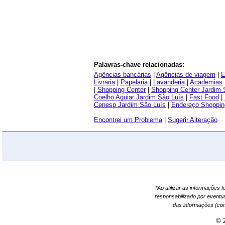
Palavras-chave relacionadas:
Agências bancárias
|
Agências de viagem
|
E
Livraria
|
Papelaria
|
Lavanderia
|
Academias
|
Shopping Center
|
Shopping Center Jardim 
Coelho Aguiar Jardim São Luís
|
Fast Food
|
Cenesp Jardim São Luís
|
Endereço Shoppin
Encontrei um Problema
|
Sugerir Alteração
*Ao utilizar as informações 
responsabilizado por eventu
das informações (co
© 