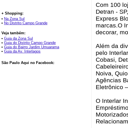
Com 100 loj
Detran - SP
+ Shopping:
Express Blo
•
Na Zona Sul
•
No Distrito Campo Grande
marcas.O In
decorar, mo
Veja também:
•
Guia da Zona Sul
•
Guia do Distrito Campo Grande
Além da div
•
Guia do Bairro Jardim Umuarama
•
Guia da Av. Interlagos
pelo Interla
Cobasi, Det
São Paulo Aqui no Facebook:
Cabeleireir
Noiva, Quio
Agências Ba
Eletrônico 
O Interlar I
Empréstimo 
Motorizados
Relacionam