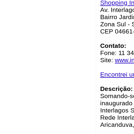
Shopping In
Av. Interla
Bairro Jar
Zona Sul - 
CEP 04661
Contato:
Fone: 11 3
Site:
www.in
Encontrei 
Descrição:
Somando-se 
inaugurado 
Interlagos 
Rede Interl
Aricanduva,