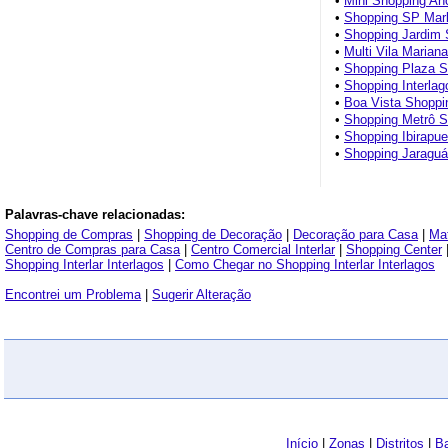
•
Mini Shopping An
•
Shopping SP Mar
•
Shopping Jardim 
•
Multi Vila Mariana
•
Shopping Plaza S
•
Shopping Interlag
•
Boa Vista Shoppi
•
Shopping Metrô S
•
Shopping Ibirapue
•
Shopping Jaragu
Palavras-chave relacionadas:
Shopping de Compras
|
Shopping de Decoração
|
Decoração para Casa
|
Mat
Centro de Compras para Casa
|
Centro Comercial Interlar
|
Shopping Center
Shopping Interlar Interlagos
|
Como Chegar no Shopping Interlar Interlagos
Encontrei um Problema
|
Sugerir Alteração
Início
|
Zonas
|
Distritos
|
Ba