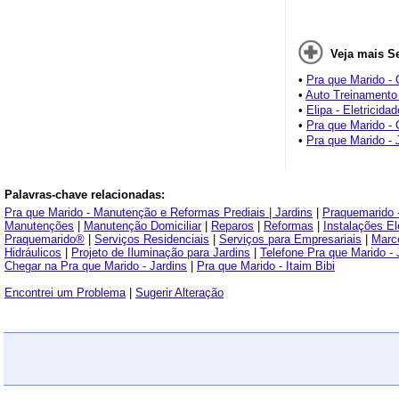
Veja mais S
•
Pra que Marido - 
•
Auto Treinamento
•
Elipa - Eletricidad
•
Pra que Marido - 
•
Pra que Marido - 
Palavras-chave relacionadas:
Pra que Marido - Manutenção e Reformas Prediais | Jardins
|
Praquemarido -
Manutenções
|
Manutenção Domiciliar
|
Reparos
|
Reformas
|
Instalações El
Praquemarido®
|
Serviços Residenciais
|
Serviços para Empresariais
|
Marc
Hidráulicos
|
Projeto de Iluminação para Jardins
|
Telefone Pra que Marido - 
Chegar na Pra que Marido - Jardins
|
Pra que Marido - Itaim Bibi
Encontrei um Problema
|
Sugerir Alteração