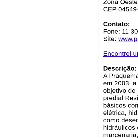
Zona Oeste 
CEP 04549
Contato:
Fone: 11 3
Site:
www.p
Encontrei 
Descrição:
A Praquema
em 2003, a 
objetivo d
predial Res
básicos co
elétrica, h
como desenv
hidráulicos
marcenaria,