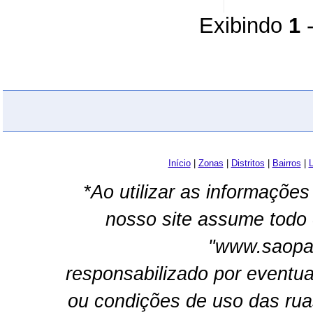
Exibindo
1
Início
|
Zonas
|
Distritos
|
Bairros
|
L
*Ao utilizar as informações
nosso site assume todo 
"www.saopau
responsabilizado por eventua
ou condições de uso das rua