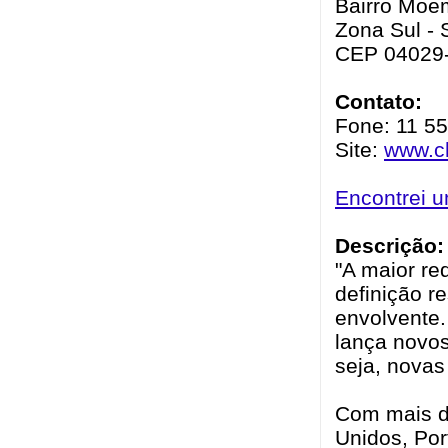
Bairro Moe
Zona Sul - 
CEP 04029
Contato:
Fone: 11 5
Site:
www.ch
Encontrei 
Descrição:
"A maior re
definição r
envolvente
lança novos
seja, novas
Com mais de
Unidos, Por