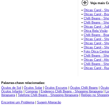
Veja mais C
•
Óticas Carol - Sh
•
Óticas Carol - Bo
•
Chilli Beans - Sh
•
Chilli Beans - Sh
•
Óticas Carol - Jo
•
Ótica Bela Visão
•
Chilli Beans - Bo
•
Óticas Carol - S
•
Óticas Carol - Sh
•
Óticas Carol - Sh
•
Foto Ótica Central
•
Chilli Beans - Sho
•
Óticas Carol - Alt
•
Chilli Beans - Sh
•
Óticas Carol - Ru
Palavras-chave relacionadas:
Óculos de Sol
|
Óculos Solar
|
Óculos Escuros
|
Óculos Chilli Beans
|
Óculo
Óculos Infantis
|
Compras
|
Endereço Chilli Beans - Shopping Ibirapuera
|
Lo
Ibirapuera
|
Telefone Chilli Beans - Shopping Ibirapuera
|
Relógio no Shopping
Encontrei um Problema
|
Sugerir Alteração