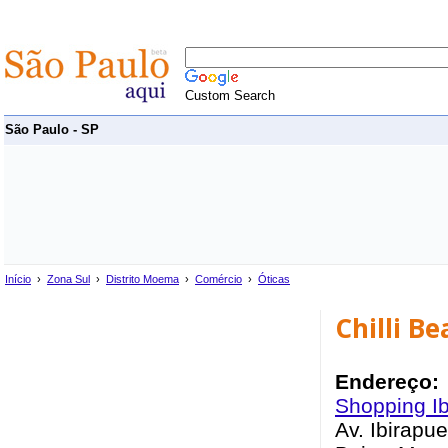
Custom Search
São Paulo - SP
Início
›
Zona Sul
›
Distrito Moema
›
Comércio
›
Óticas
Chilli B
Endereço:
Shopping Ib
Av. Ibirapu