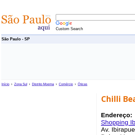
Custom Search
São Paulo - SP
Início
›
Zona Sul
›
Distrito Moema
›
Comércio
›
Óticas
Chilli Be
Endereço:
Shopping Ib
Av. Ibirapu