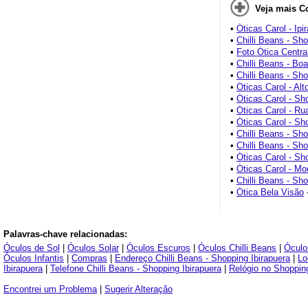
Veja mais C
•
Óticas Carol - Ipi
•
Chilli Beans - Sh
•
Foto Ótica Central
•
Chilli Beans - Bo
•
Chilli Beans - Sho
•
Óticas Carol - Alt
•
Óticas Carol - Sh
•
Óticas Carol - Ru
•
Óticas Carol - Sh
•
Chilli Beans - Sho
•
Chilli Beans - Sh
•
Óticas Carol - Sh
•
Óticas Carol - M
•
Chilli Beans - Sh
•
Ótica Bela Visão
Palavras-chave relacionadas:
Óculos de Sol
|
Óculos Solar
|
Óculos Escuros
|
Óculos Chilli Beans
|
Óculo
Óculos Infantis
|
Compras
|
Endereço Chilli Beans - Shopping Ibirapuera
|
Lo
Ibirapuera
|
Telefone Chilli Beans - Shopping Ibirapuera
|
Relógio no Shopping
Encontrei um Problema
|
Sugerir Alteração