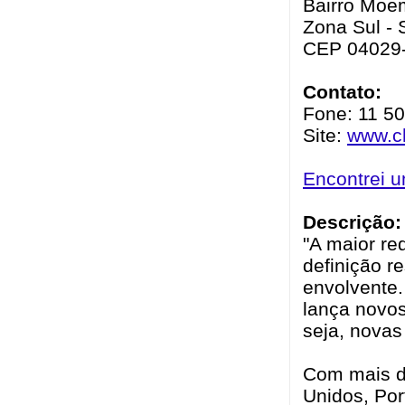
Bairro Moe
Zona Sul - 
CEP 04029
Contato:
Fone: 11 5
Site:
www.ch
Encontrei 
Descrição:
"A maior re
definição r
envolvente
lança novos
seja, novas
Com mais de
Unidos, Por