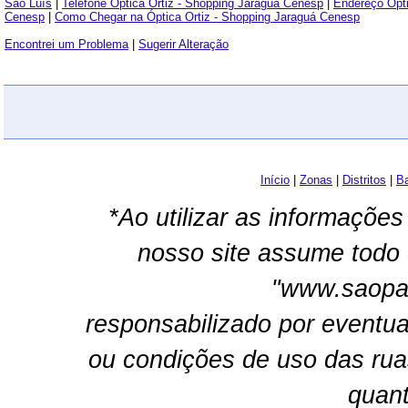
São Luís
|
Telefone Óptica Ortiz - Shopping Jaraguá Cenesp
|
Endereço Ópti
Cenesp
|
Como Chegar na Óptica Ortiz - Shopping Jaraguá Cenesp
Encontrei um Problema
|
Sugerir Alteração
Início
|
Zonas
|
Distritos
|
Ba
*Ao utilizar as informações
nosso site assume todo 
"www.saopau
responsabilizado por eventua
ou condições de uso das rua
quant