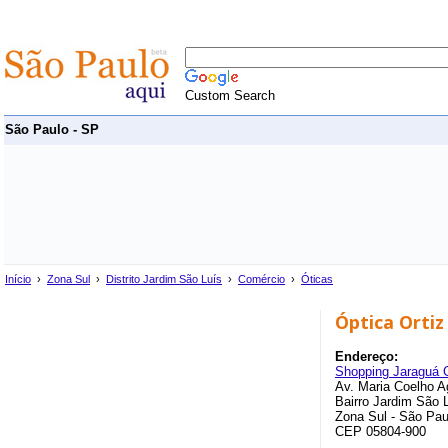
Custom Search
São Paulo - SP
Início
›
Zona Sul
›
Distrito Jardim São Luís
›
Comércio
›
Óticas
Óptica Ortiz
Endereço:
Shopping Jaraguá 
Av. Maria Coelho A
Bairro Jardim São L
Zona Sul - São Pau
CEP 05804-900