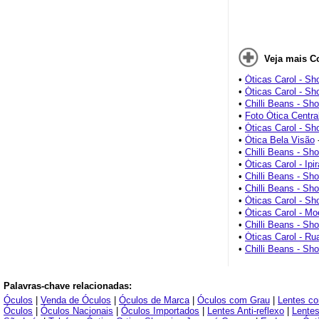
Veja mais C
•
Óticas Carol - Sh
•
Óticas Carol - S
•
Chilli Beans - Sho
•
Foto Ótica Central
•
Óticas Carol - Sh
•
Ótica Bela Visão
•
Chilli Beans - Sh
•
Óticas Carol - Ipi
•
Chilli Beans - S
•
Chilli Beans - Sh
•
Óticas Carol - Sh
•
Óticas Carol - M
•
Chilli Beans - Sh
•
Óticas Carol - Ru
•
Chilli Beans - Sh
Palavras-chave relacionadas:
Óculos
|
Venda de Óculos
|
Óculos de Marca
|
Óculos com Grau
|
Lentes c
Óculos
|
Óculos Nacionais
|
Óculos Importados
|
Lentes Anti-reflexo
|
Lentes