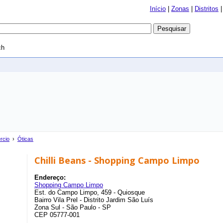
Início
|
Zonas
|
Distritos
ch
rcio
›
Óticas
Chilli Beans - Shopping Campo Limpo
Endereço:
Shopping Campo Limpo
Est. do Campo Limpo, 459 - Quiosque
Bairro Vila Prel - Distrito Jardim São Luís
Zona Sul - São Paulo - SP
CEP 05777-001