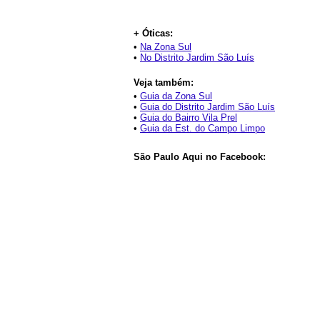
+ Óticas:
•
Na Zona Sul
•
No Distrito Jardim São Luís
Veja também:
•
Guia da Zona Sul
•
Guia do Distrito Jardim São Luís
•
Guia do Bairro Vila Prel
•
Guia da Est. do Campo Limpo
São Paulo Aqui no Facebook: