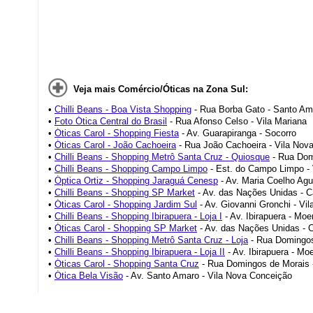
Veja mais Comércio/Óticas na Zona Sul:
•
Chilli Beans - Boa Vista Shopping
- Rua Borba Gato - Santo Am
•
Foto Ótica Central do Brasil
- Rua Afonso Celso - Vila Mariana
•
Óticas Carol - Shopping Fiesta
- Av. Guarapiranga - Socorro
•
Óticas Carol - João Cachoeira
- Rua João Cachoeira - Vila Nov
•
Chilli Beans - Shopping Metrô Santa Cruz - Quiosque
- Rua Dom
•
Chilli Beans - Shopping Campo Limpo
- Est. do Campo Limpo - V
•
Óptica Ortiz - Shopping Jaraguá Cenesp
- Av. Maria Coelho Agu
•
Chilli Beans - Shopping SP Market
- Av. das Nações Unidas - 
•
Óticas Carol - Shopping Jardim Sul
- Av. Giovanni Gronchi - Vil
•
Chilli Beans - Shopping Ibirapuera - Loja I
- Av. Ibirapuera - Mo
•
Óticas Carol - Shopping SP Market
- Av. das Nações Unidas -
•
Chilli Beans - Shopping Metrô Santa Cruz - Loja
- Rua Domingos
•
Chilli Beans - Shopping Ibirapuera - Loja II
- Av. Ibirapuera - M
•
Óticas Carol - Shopping Santa Cruz
- Rua Domingos de Morais -
•
Ótica Bela Visão
- Av. Santo Amaro - Vila Nova Conceição