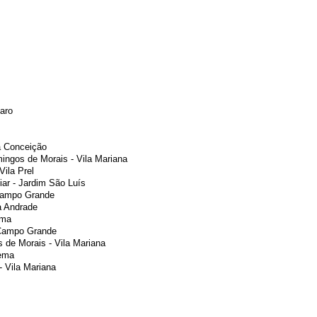
aro
a Conceição
ingos de Morais - Vila Mariana
ila Prel
iar - Jardim São Luís
Campo Grande
a Andrade
ema
 Campo Grande
 de Morais - Vila Mariana
oema
 Vila Mariana