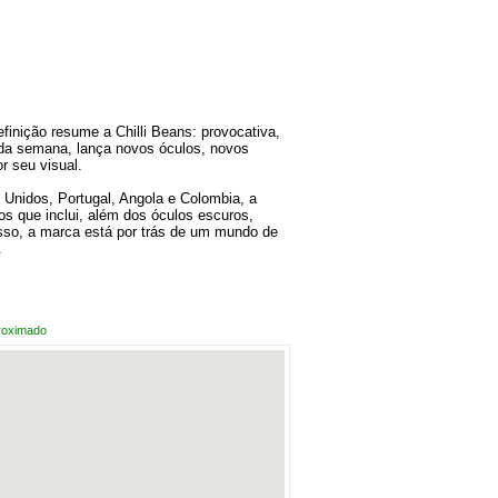
efinição resume a Chilli Beans: provocativa,
oda semana, lança novos óculos, novos
r seu visual.
Unidos, Portugal, Angola e Colombia, a
os que inclui, além dos óculos escuros,
sso, a marca está por trás de um mundo de
.
roximado