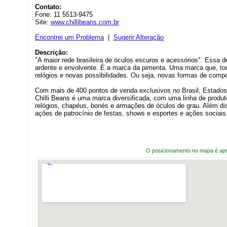
Contato:
Fone: 11 5513-9475
Site:
www.chillibeans.com.br
Encontrei um Problema
|
Sugerir Alteração
Descrição:
"A maior rede brasileira de óculos escuros e acessórios". Essa d
ardente e envolvente. É a marca da pimenta. Uma marca que, t
relógios e novas possibilidades. Ou seja, novas formas de compo
Com mais de 400 pontos de venda exclusivos no Brasil, Estados 
Chilli Beans é uma marca diversificada, com uma linha de produt
relógios, chapéus, bonés e armações de óculos de grau. Além di
ações de patrocínio de festas, shows e esportes e ações sociais
O posicionamento no mapa é ap