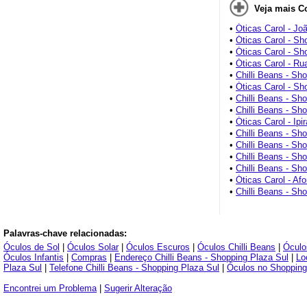
Veja mais C
•
Óticas Carol - Jo
•
Óticas Carol - S
•
Óticas Carol - Sh
•
Óticas Carol - Ru
•
Chilli Beans - Sh
•
Óticas Carol - Sh
•
Chilli Beans - Sho
•
Chilli Beans - S
•
Óticas Carol - Ipi
•
Chilli Beans - Sh
•
Chilli Beans - Sho
•
Chilli Beans - Sh
•
Chilli Beans - Sh
•
Óticas Carol - Af
•
Chilli Beans - Sh
Palavras-chave relacionadas:
Óculos de Sol
|
Óculos Solar
|
Óculos Escuros
|
Óculos Chilli Beans
|
Óculo
Óculos Infantis
|
Compras
|
Endereço Chilli Beans - Shopping Plaza Sul
|
Lo
Plaza Sul
|
Telefone Chilli Beans - Shopping Plaza Sul
|
Óculos no Shopping
Encontrei um Problema
|
Sugerir Alteração