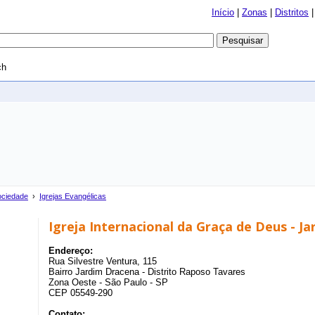
Início
|
Zonas
|
Distritos
ch
ociedade
›
Igrejas Evangélicas
Igreja Internacional da Graça de Deus - Ja
Endereço:
Rua Silvestre Ventura, 115
Bairro Jardim Dracena - Distrito Raposo Tavares
Zona Oeste - São Paulo - SP
CEP 05549-290
Contato: