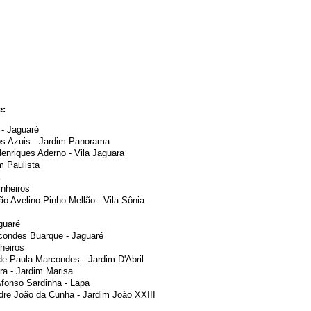
e:
 - Jaguaré
s Azuis - Jardim Panorama
enriques Aderno - Vila Jaguara
m Paulista
inheiros
o Avelino Pinho Mellão - Vila Sônia
guaré
condes Buarque - Jaguaré
heiros
e Paula Marcondes - Jardim D'Abril
ra - Jardim Marisa
fonso Sardinha - Lapa
re João da Cunha - Jardim João XXIII