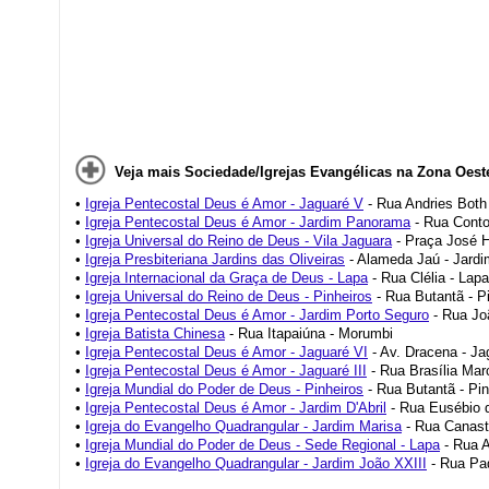
Veja mais Sociedade/Igrejas Evangélicas na Zona Oest
•
Igreja Pentecostal Deus é Amor - Jaguaré V
- Rua Andries Both
•
Igreja Pentecostal Deus é Amor - Jardim Panorama
- Rua Conto
•
Igreja Universal do Reino de Deus - Vila Jaguara
- Praça José H
•
Igreja Presbiteriana Jardins das Oliveiras
- Alameda Jaú - Jardi
•
Igreja Internacional da Graça de Deus - Lapa
- Rua Clélia - Lapa
•
Igreja Universal do Reino de Deus - Pinheiros
- Rua Butantã - P
•
Igreja Pentecostal Deus é Amor - Jardim Porto Seguro
- Rua Joã
•
Igreja Batista Chinesa
- Rua Itapaiúna - Morumbi
•
Igreja Pentecostal Deus é Amor - Jaguaré VI
- Av. Dracena - Ja
•
Igreja Pentecostal Deus é Amor - Jaguaré III
- Rua Brasília Mar
•
Igreja Mundial do Poder de Deus - Pinheiros
- Rua Butantã - Pin
•
Igreja Pentecostal Deus é Amor - Jardim D'Abril
- Rua Eusébio d
•
Igreja do Evangelho Quadrangular - Jardim Marisa
- Rua Canast
•
Igreja Mundial do Poder de Deus - Sede Regional - Lapa
- Rua A
•
Igreja do Evangelho Quadrangular - Jardim João XXIII
- Rua Pad