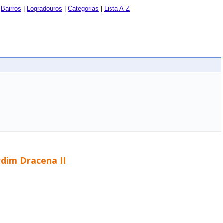
|
Bairros
|
Logradouros
|
Categorias
|
Lista A-Z
rdim Dracena II