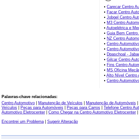
•
Carecar Centro A
•
Facar Centro Aut
•
Jobgel Centro Au
•
M3 Centro Automo
•
Autoelétrica e Me
•
Guia Bem Centro 
•
NZ Centro Automo
•
Centro Automotiv
•
Centro Automoti
•
Dpaschoal - Jaba
•
Gilcar Centro Aut
•
Fins Centro Auto
•
MS Oficina Mecâ
•
Alto Nível Centro
•
Centro Automotiv
Palavras-chave relacionadas:
Centro Automotivo
|
Manutenção de Veículos
|
Manutenção de Automóveis
Veículos
|
Peças para Automóveis
|
Peças para Carros
|
Telefone Centro Aut
Automotivo Eletrocenter
|
Como Chegar na Centro Automotivo Eletrocenter
Encontrei um Problema
|
Sugerir Alteração