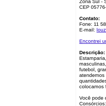
Zona Sul - 
CEP 05776
Contato:
Fone: 11 5
E-mail:
lou
Encontrei 
Descrição:
Estamparia,
masculinas,
futebol, gr
atendemos 
quantidades
colocamos 
Você pode 
Consórcios: