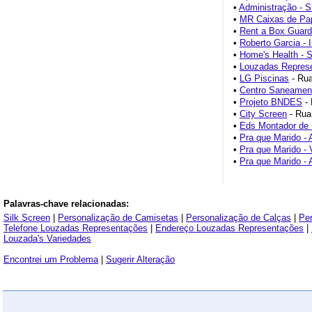
•
Administração - 
•
MR Caixas de Pa
•
Rent a Box Guar
•
Roberto Garcia - 
•
Home's Health - 
•
Louzadas Repres
•
LG Piscinas
- Rua
•
Centro Saneament
•
Projeto BNDES
- 
•
City Screen
- Rua
•
Eds Montador de
•
Pra que Marido - 
•
Pra que Marido - 
•
Pra que Marido - 
Palavras-chave relacionadas:
Silk Screen
|
Personalização de Camisetas
|
Personalização de Calças
|
Per
Telefone Louzadas Representações
|
Endereço Louzadas Representações
|
Louzada's Variedades
Encontrei um Problema
|
Sugerir Alteração