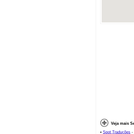
Veja mais S
•
Spot Traduções
-