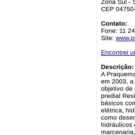
Zona Sul - 
CEP 04750
Contato:
Fone: 11 2
Site:
www.p
Encontrei 
Descrição:
A Praquema
em 2003, a 
objetivo d
predial Res
básicos co
elétrica, h
como desenv
hidráulicos
marcenaria,