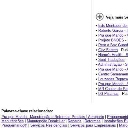
Veja mais S
•
Eds Montador de
•
Roberto Garcia - 
•
Pra que Marido - 
•
Projeto BNDES
- 
•
Rent a Box Guar
•
City Screen
- Rua
•
Home's Health - 
•
Spot Traduções
-
•
Administração - 
•
Pra que Marido - 
•
Centro Saneament
•
Louzadas Repres
•
Pra que Marido - 
•
MR Caixas de Pa
•
LG Piscinas
- Rua
Palavras-chave relacionadas:
Pra que Marido - Manutenção e Reformas Prediais | Aeroporto
|
Praquemarid
Manutenções
|
Manutenção Domiciliar
|
Reparos
|
Reformas
|
Instalações El
Praquemarido®
|
Serviços Residenciais
|
Serviços para Empresariais
|
Marc