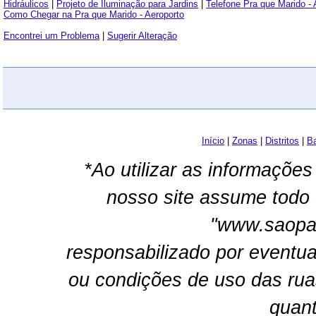
Hidráulicos
|
Projeto de Iluminação para Jardins
|
Telefone Pra que Marido - 
Como Chegar na Pra que Marido - Aeroporto
Encontrei um Problema
|
Sugerir Alteração
Início
|
Zonas
|
Distritos
|
Ba
*Ao utilizar as informações
nosso site assume todo 
"www.saopau
responsabilizado por eventua
ou condições de uso das rua
quant