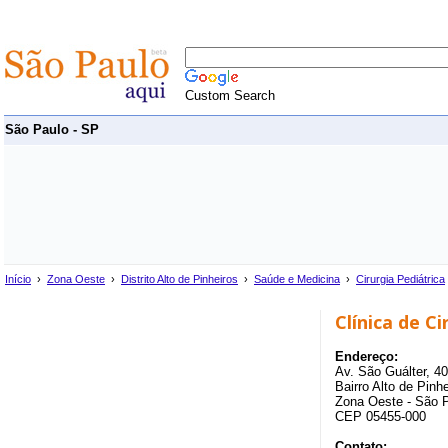
Custom Search
São Paulo - SP
Início
›
Zona Oeste
›
Distrito Alto de Pinheiros
›
Saúde e Medicina
›
Cirurgia Pediátrica
Clínica de Ci
Endereço:
Av. São Guálter, 4
Bairro Alto de Pinhe
Zona Oeste - São 
CEP 05455-000
Contato: