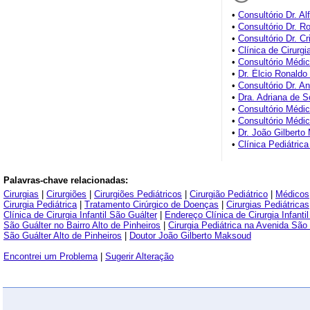
•
Consultório Dr. Al
•
Consultório Dr. R
•
Consultório Dr. C
•
Clínica de Cirurgi
•
Consultório Médi
•
Dr. Élcio Ronaldo
•
Consultório Dr. A
•
Dra. Adriana de 
•
Consultório Médi
•
Consultório Médi
•
Dr. João Gilbert
•
Clínica Pediátric
Palavras-chave relacionadas:
Cirurgias
|
Cirurgiões
|
Cirurgiões Pediátricos
|
Cirurgião Pediátrico
|
Médicos
Cirurgia Pediátrica
|
Tratamento Cirúrgico de Doenças
|
Cirurgias Pediátricas
Clínica de Cirurgia Infantil São Guálter
|
Endereço Clínica de Cirurgia Infanti
São Guálter no Bairro Alto de Pinheiros
|
Cirurgia Pediátrica na Avenida São
São Guálter Alto de Pinheiros
|
Doutor João Gilberto Maksoud
Encontrei um Problema
|
Sugerir Alteração