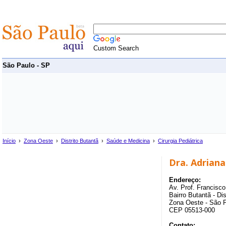
Custom Search
São Paulo - SP
Início
›
Zona Oeste
›
Distrito Butantã
›
Saúde e Medicina
›
Cirurgia Pediátrica
Dra. Adrian
Endereço:
Av. Prof. Francisc
Bairro Butantã - Dis
Zona Oeste - São 
CEP 05513-000
Contato: