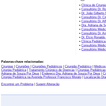
•
Clínica de Cirurgi
•
Consultório Dr. R
•
Dr. João Gilbert
•
Consultório Dr. C
•
Consultório Dr. Al
•
Dra. Adriana de 
•
Consultório Médi
•
Consultório Dr. A
•
Dr. Élcio Ronaldo
•
Clínica Pediátric
•
Consultório Médi
•
Consultório Médi
Palavras-chave relacionadas:
Cirurgias
|
Cirurgiões
|
Cirurgiões Pediátricos
|
Cirurgião Pediátrico
|
Médicos
Cirurgia Pediátrica
|
Tratamento Cirúrgico de Doenças
|
Cirurgias Pediátricas
Adriana de Souza Por Deus
|
Endereço Dra. Adriana de Souza Por Deus
|
Ci
Cirurgia Pediátrica na Avenida Professor Francisco Morato
|
Localização Dr
Encontrei um Problema
|
Sugerir Alteração