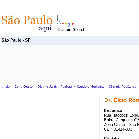
Custom Search
São Paulo - SP
Início
›
Zona Oeste
›
Distrito Jardim Paulista
›
Saúde e Medicina
›
Cirurgia Pediátrica
Dr. Élcio Ro
Endereço:
Rua Haddock Lobo, 
Bairro Cerqueira Cé
Zona Oeste - São 
CEP 01414-003
Contato: