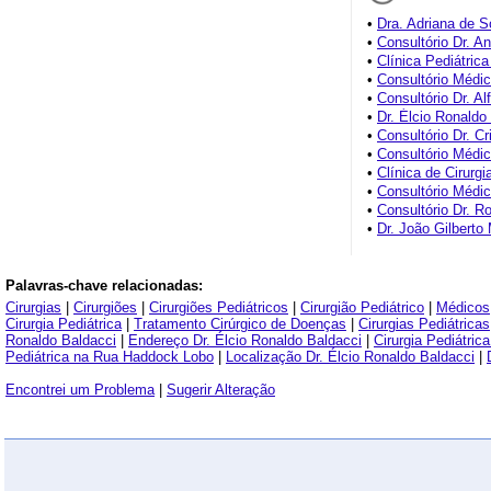
•
Dra. Adriana de 
•
Consultório Dr. A
•
Clínica Pediátric
•
Consultório Médi
•
Consultório Dr. Al
•
Dr. Élcio Ronaldo
•
Consultório Dr. C
•
Consultório Médi
•
Clínica de Cirurgi
•
Consultório Médi
•
Consultório Dr. R
•
Dr. João Gilbert
Palavras-chave relacionadas:
Cirurgias
|
Cirurgiões
|
Cirurgiões Pediátricos
|
Cirurgião Pediátrico
|
Médicos
Cirurgia Pediátrica
|
Tratamento Cirúrgico de Doenças
|
Cirurgias Pediátricas
Ronaldo Baldacci
|
Endereço Dr. Élcio Ronaldo Baldacci
|
Cirurgia Pediátric
Pediátrica na Rua Haddock Lobo
|
Localização Dr. Élcio Ronaldo Baldacci
|
Encontrei um Problema
|
Sugerir Alteração